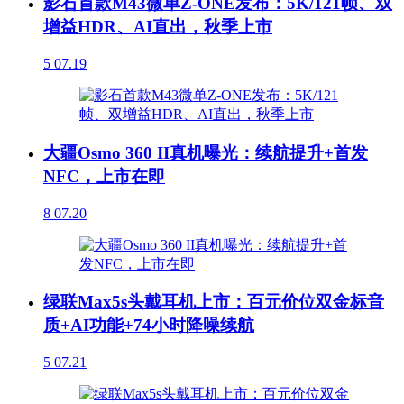
影石首款M43微单Z-ONE发布：5K/121帧、双
增益HDR、AI直出，秋季上市
5
07.19
大疆Osmo 360 II真机曝光：续航提升+首发
NFC，上市在即
8
07.20
绿联Max5s头戴耳机上市：百元价位双金标音
质+AI功能+74小时降噪续航
5
07.21