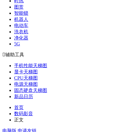
时讯
图赏
智能锁
机器人
电动车
洗衣机
净化器
5G

辅助工具
手机性能天梯图
显卡天梯图
CPU天梯图
电源天梯图
固态硬盘天梯图
新品日历
首页
数码影音
正文
电脑版
申请友链