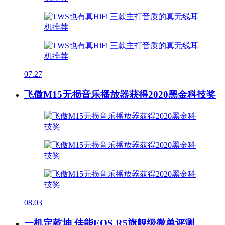
07.27
飞傲M15无损音乐播放器获得2020黑金科技奖
08.03
一机定乾坤 佳能EOS R5旗舰级微单评测