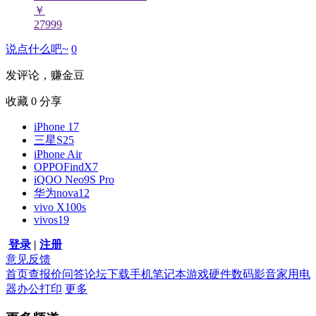
￥
27999
说点什么吧~
0
发评论，赚金豆
收藏
0
分享
iPhone 17
三星S25
iPhone Air
OPPOFindX7
iQOO Neo9S Pro
华为nova12
vivo X100s
vivos19
登录
|
注册
意见反馈
首页
查报价
问答
论坛
下载
手机
笔记本
游戏硬件
数码影音
家用电
器
办公打印
更多