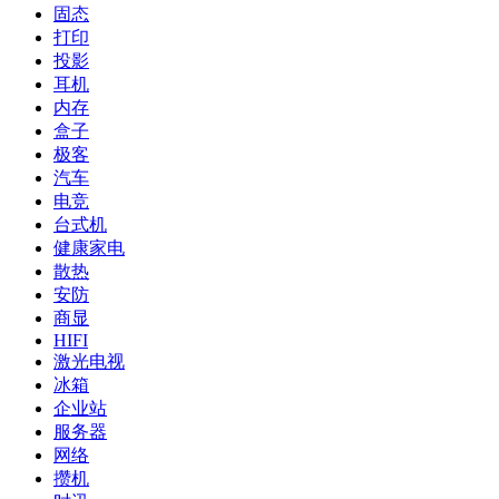
固态
打印
投影
耳机
内存
盒子
极客
汽车
电竞
台式机
健康家电
散热
安防
商显
HIFI
激光电视
冰箱
企业站
服务器
网络
攒机