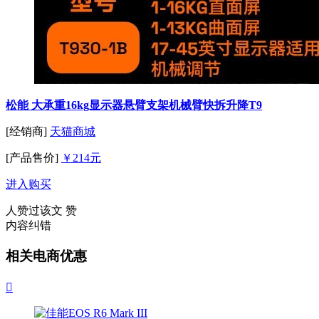
松能 大承重16kg显示器悬臂支架机械臂快拆升降T9
[经销商]
天猫商城
[产品售价]
￥214元
进入购买
人赞过该文
赞
内容纠错
相关电商优惠
