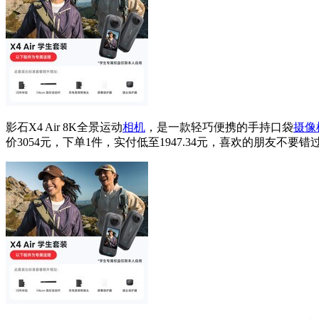
影石X4 Air 8K全景运动
相机
，是一款轻巧便携的手持口袋
摄像
价3054元，下单1件，实付低至1947.34元，喜欢的朋友不要错