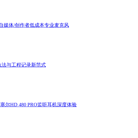
验：进阶自媒体/创作者低成本专业麦克风
执法与工程记录新范式
HD 480 PRO监听耳机深度体验