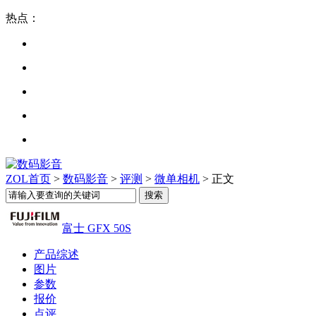
热点：
ZOL首页
>
数码影音
>
评测
>
微单相机
> 正文
富士 GFX 50S
产品综述
图片
参数
报价
点评