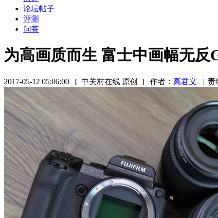
论坛帖子
评测
问答
为高画质而生 富士中画幅无反GF
2017-05-12 05:06:00
[ 中关村在线 原创 ]
作者：
高君义
|
责