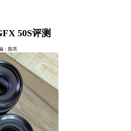
X 50S评测
编：陈亮