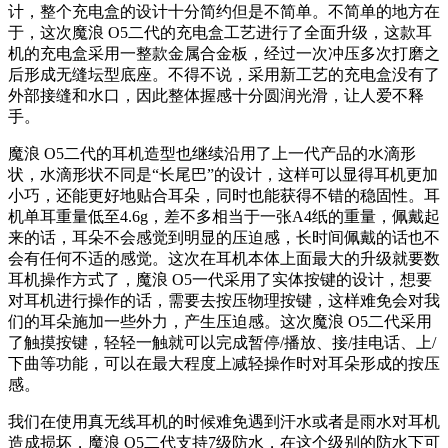
计，整个充电盒的设计十分简约但是不简单。不简单的地方在
于，这次魔浪 O5二代的充电盒工艺进行了全面升级，这款耳
机的充电盒采用一整款金属合金板，经过一次冲压多次打磨之
后形成无缝坛型底座。不得不说，采用新工艺的充电盒没有了
外部接缝和水口，因此整体握感十分圆润光滑，让人爱不释
手。
魔浪 O5二代的耳机造型也继续沿用了上一代产品的水滴形
状，水滴形状不同是“长尾巴”的设计，这样可以显得耳机更加
小巧，还能更好地贴合耳朵，同时也能获得不错的稳固性。耳
机单耳重量低至4.6g，差不多相当于一张A4纸的重量，佩戴起
来的话，耳朵不会感觉到明显的压迫感，长时间佩戴的话也不
会有任何不适的感觉。这次在耳机本体上面最大的升级就要数
耳机操作方式了，魔浪 O5一代采用了实体按键的设计，想要
对耳机进行操作的话，需要去按压物理按键，这样难免会对我
们的耳朵施加一些外力，产生压迫感。这次魔浪 O5二代采用
了触摸按键，轻轻一触就可以完成暂停/播放、接/挂电话、上/
下曲等功能，可以在最大程度上减轻操作时对耳朵形成的按压
感。
我们在使用真无线耳机的时候难免遇到汗水或者是雨水对耳机
造成损坏，魔浪 O5二代支持7级防水，在这个级别的防水下可