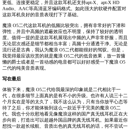
更低、连接更稳定，并且这款耳机还支持apt-X、apt-X HD
Audio、AAC等高清蓝牙编码格式。如此强大的软硬件配置对
这款耳机良好的音质表现打下了基础。
魔浪 O5二代这款耳机的低频比较突出，拥有非常好的下潜和
弹性，并且中高频的遮蔽效应也不明显，保持了较好的透明
度。值得一提的是这款耳机展现出中频的人声非常舒服，而且
无论层次感还是细节都相当丰富；高频十分通透干净。无论是
流行还是古典，我认为魔浪 O5二代都能很好的驾驭。但是，
我觉得最应该欣赏的就是魔浪 O5二代的低音效果，放一首慵
懒的爵士或者是一首动感的电音都可以好好感受一下魔浪 O5
二代的纯美音质表现。
写在最后
体验下来，魔浪 O5二代给我最深的印象就是二代相比于一
代，在很多细节上面真的是有不小的升级。也许有人说三十二
个月实在是等的太久了，我不这么认为，只有当你放平心态等
待了之后，你才能体验到这么一款近乎于完美的魔浪 O5二
代。我也十分欣慰地看见像魔浪这样的国产真无线耳机正在大
步向前，打造出可以超越外国品牌的真无线耳机。如果最近你
想找一款超长续航、音质出色的真无线耳机的话，何不尝试一