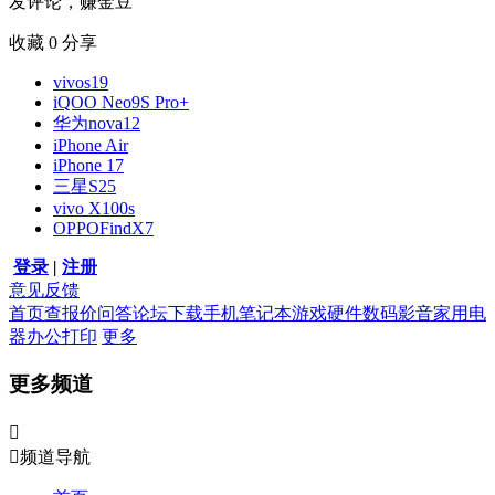
发评论，赚金豆
收藏
0
分享
vivos19
iQOO Neo9S Pro+
华为nova12
iPhone Air
iPhone 17
三星S25
vivo X100s
OPPOFindX7
登录
|
注册
意见反馈
首页
查报价
问答
论坛
下载
手机
笔记本
游戏硬件
数码影音
家用电
器
办公打印
更多
更多频道


频道导航