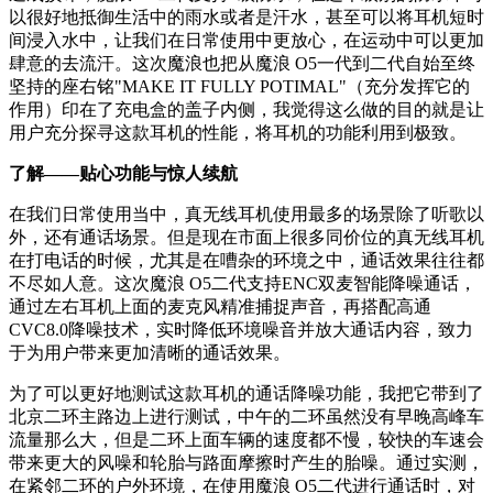
以很好地抵御生活中的雨水或者是汗水，甚至可以将耳机短时
间浸入水中，让我们在日常使用中更放心，在运动中可以更加
肆意的去流汗。这次魔浪也把从魔浪 O5一代到二代自始至终
坚持的座右铭"MAKE IT FULLY POTIMAL"（充分发挥它的
作用）印在了充电盒的盖子内侧，我觉得这么做的目的就是让
用户充分探寻这款耳机的性能，将耳机的功能利用到极致。
了解——贴心功能与惊人续航
在我们日常使用当中，真无线耳机使用最多的场景除了听歌以
外，还有通话场景。但是现在市面上很多同价位的真无线耳机
在打电话的时候，尤其是在嘈杂的环境之中，通话效果往往都
不尽如人意。这次魔浪 O5二代支持ENC双麦智能降噪通话，
通过左右耳机上面的麦克风精准捕捉声音，再搭配高通
CVC8.0降噪技术，实时降低环境噪音并放大通话内容，致力
于为用户带来更加清晰的通话效果。
为了可以更好地测试这款耳机的通话降噪功能，我把它带到了
北京二环主路边上进行测试，中午的二环虽然没有早晚高峰车
流量那么大，但是二环上面车辆的速度都不慢，较快的车速会
带来更大的风噪和轮胎与路面摩擦时产生的胎噪。通过实测，
在紧邻二环的户外环境，在使用魔浪 O5二代进行通话时，对