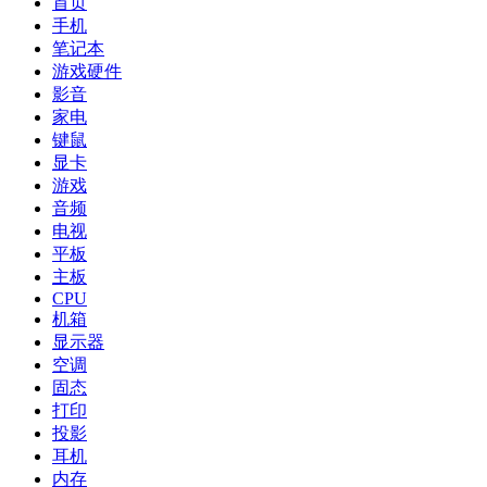
首页
手机
笔记本
游戏硬件
影音
家电
键鼠
显卡
游戏
音频
电视
平板
主板
CPU
机箱
显示器
空调
固态
打印
投影
耳机
内存