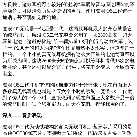
方反映，这款耳机可以较好的过滤掉车辆噪音与周边嘈杂的环
境噪音，可以清晰听见我说话的声音。使用魔浪 O5二代进行
通话，甚至犹如见面沟通。
魔浪 O5无论是一代还是二代，这两款耳机最大的亮点就是它
的续航能力。魔浪 O5二代充电盒采用了一块2600毫安时超大
容量电池，这就好比是“给一辆排量1.8升的混合动力汽车，装
了一个200升的超大油箱”这个比喻虽然不太现实，但道理是一
样的。一个小小的真无线耳机拥有这么大容量的电池简直可以
为所欲为啊，这块2600毫安时的电池可以给耳机提供15次的电
量补给，甚至还可以配合官方配件，将充电盒变成一个应急充
电宝。
魔浪 O5二代耳机本体的续航能力也十分夸张，现在市面上大
多数真无线耳机也就是个五六个小时的续航，魔浪 O5二代做
到了惊人的10个小时，直接做到了现在市面上大多数产品一倍
的续航时间。这个续航能力，两天不充电，都够我用的了。
深入——音质表现
魔浪 O5二代为动铁结构的额真无线耳机。蓝牙芯片采用的是
高通QCC3040芯片，支持蓝牙5.2协议，传输速度更快、功耗