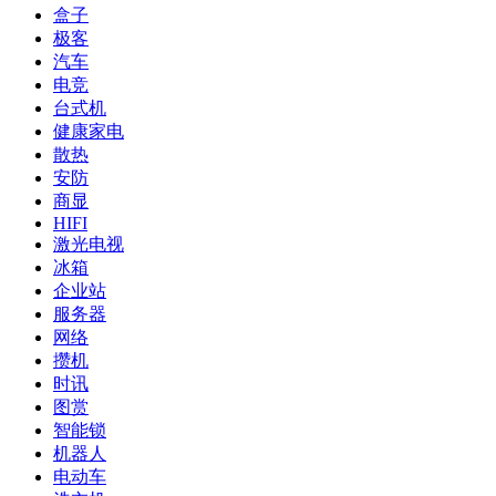
盒子
极客
汽车
电竞
台式机
健康家电
散热
安防
商显
HIFI
激光电视
冰箱
企业站
服务器
网络
攒机
时讯
图赏
智能锁
机器人
电动车