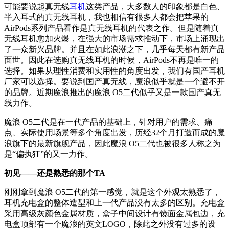
可能要说起真无线
耳机
这类产品，大多数人的印象都是白色、
半入耳式的真无线耳机，我也相信有很多人都会把苹果的
AirPods系列产品看作是真无线耳机的代表之作。但是随着真
无线耳机愈加火爆，在强大的市场需求推动下，市场上涌现出
了一众新兴品牌。并且在如此浪潮之下，几乎每天都有新产品
面世。因此在选购真无线耳机的时候，AirPods不再是唯一的
选择。如果从理性消费和实用性的角度出发，我们有国产耳机
厂家可以选择。要说到国产真无线，魔浪似乎就是一个避不开
的品牌。近期魔浪推出的魔浪 O5二代似乎又是一款国产真无
线力作。
魔浪 O5二代是在一代产品的基础上，针对用户的需求、痛
点、实际使用场景等多个角度出发，历经32个月打造而成的魔
浪旗下的最新旗舰产品，因此魔浪 O5二代也被很多人称之为
是“偏执狂”的又一力作。
初见——还是熟悉的那个TA
刚刚拿到魔浪 O5二代的第一感觉，就是这个外观太熟悉了，
耳机充电盒的整体造型和上一代产品没有太多的区别。充电盒
采用高级灰颜色金属材质，盒子中间设计有镜面金属包边，充
电盒顶部有一个魔浪的英文LOGO，除此之外没有过多的设