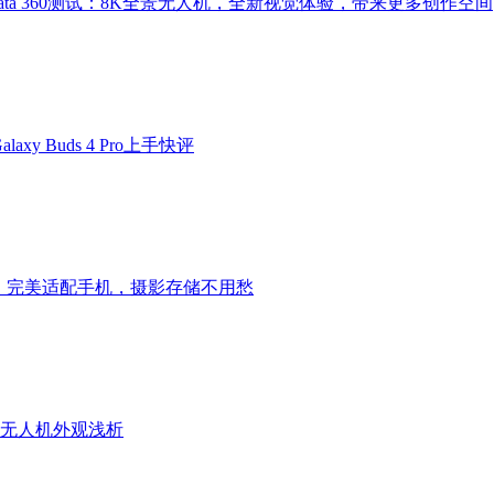
Avata 360测试：8K全景无人机，全新视觉体验，带来更多创作空间
y Buds 4 Pro上手快评
：完美适配手机，摄影存储不用愁
0全景无人机外观浅析