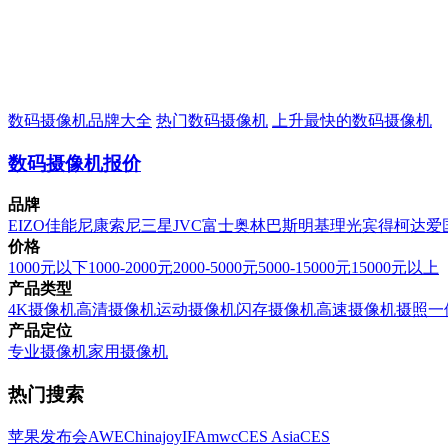
数码摄像机品牌大全
热门数码摄像机
上升最快的数码摄像机
数码摄像机报价
品牌
EIZO
佳能
尼康
索尼
三星
JVC
富士
奥林巴斯
明基
理光
宾得
柯达
爱
价格
1000元以下
1000-2000元
2000-5000元
5000-15000元
15000元以上
产品类型
4K摄像机
高清摄像机
运动摄像机
闪存摄像机
高速摄像机
摄照一
产品定位
专业摄像机
家用摄像机
热门搜索
苹果发布会
AWE
Chinajoy
IFA
mwc
CES Asia
CES