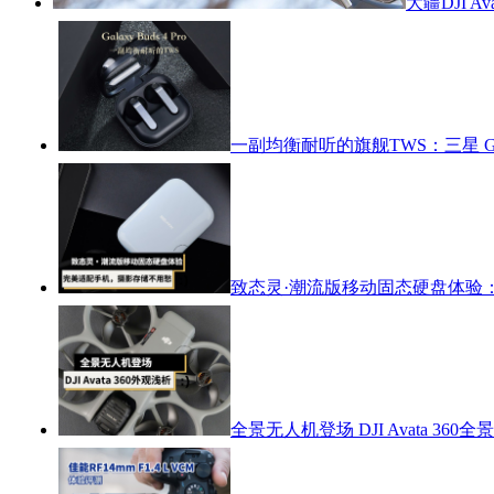
大疆DJI 
一副均衡耐听的旗舰TWS：三星 Galax
致态灵·潮流版移动固态硬盘体验
全景无人机登场 DJI Avata 36