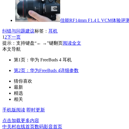
佳能RF14mm F1.4 L VCM体验评
纠错与问题建议
标签：
耳机
1
2
下一页
提示：支持键盘“← →”键翻页
阅读全文
本文导航
第1页：华为 FreeBuds 4 耳机
第2页：华为FreeBuds 4详细参数
猜你喜欢
最新
精选
相关
手机版阅读
即时更新
点击加载更多内容
中关村在线首页
数码影音首页