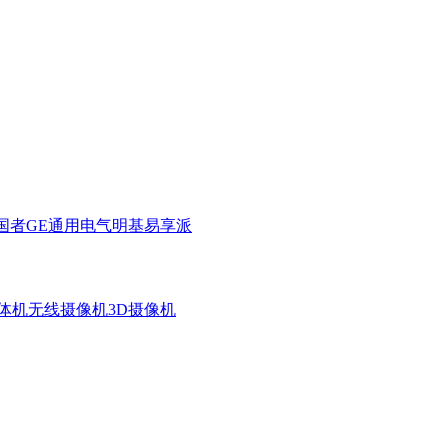
国者
GE通用电气
明基
易享派
体机
无线摄像机
3D摄像机