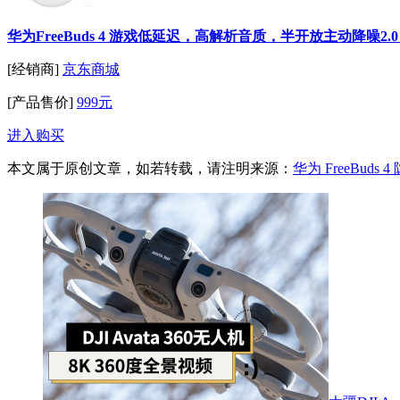
华为FreeBuds 4 游戏低延迟，高解析音质，半开放主动降噪2
[经销商]
京东商城
[产品售价]
999元
进入购买
本文属于原创文章，如若转载，请注明来源：
华为 FreeBud