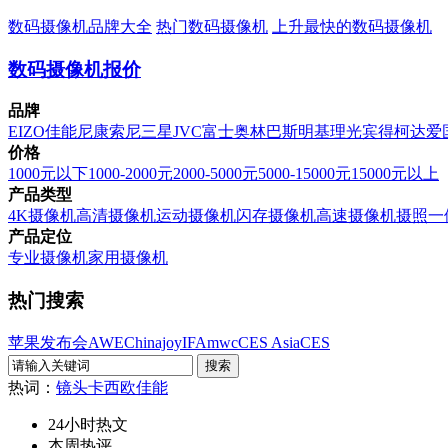
数码摄像机品牌大全
热门数码摄像机
上升最快的数码摄像机
数码摄像机报价
品牌
EIZO
佳能
尼康
索尼
三星
JVC
富士
奥林巴斯
明基
理光
宾得
柯达
爱
价格
1000元以下
1000-2000元
2000-5000元
5000-15000元
15000元以上
产品类型
4K摄像机
高清摄像机
运动摄像机
闪存摄像机
高速摄像机
摄照一
产品定位
专业摄像机
家用摄像机
热门搜索
苹果发布会
AWE
Chinajoy
IFA
mwc
CES Asia
CES
热词：
镜头
卡西欧
佳能
24小时热文
本周热评