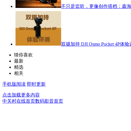
不只是监听，更像创作搭档：森海塞尔
双摄加持 DJI Osmo Pocket 4P体
猜你喜欢
最新
精选
相关
手机版阅读
即时更新
点击加载更多内容
中关村在线首页
数码影音首页