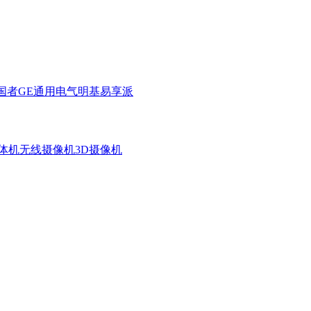
国者
GE通用电气
明基
易享派
体机
无线摄像机
3D摄像机