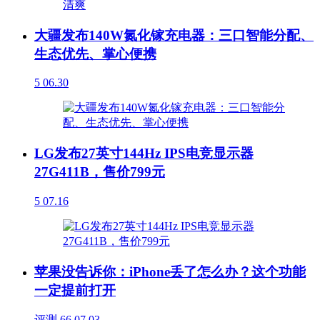
大疆发布140W氮化镓充电器：三口智能分配、
生态优先、掌心便携
5
06.30
LG发布27英寸144Hz IPS电竞显示器
27G411B，售价799元
5
07.16
苹果没告诉你：iPhone丢了怎么办？这个功能
一定提前打开
评测
66
07.03