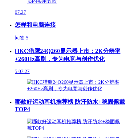
07.27
怎样和电脑连接
问答
5
HKC猎鹰24Q260显示器上市：2K分辨率
+260Hz高刷，专为电竞与创作优化
5
07.27
哪款好运动耳机推荐榜 防汗防水+稳固佩戴
TOP4