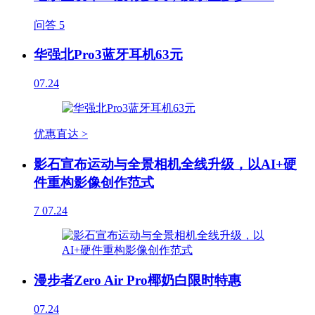
问答
5
华强北Pro3蓝牙耳机63元
07.24
优惠直达 >
影石宣布运动与全景相机全线升级，以AI+硬
件重构影像创作范式
7
07.24
漫步者Zero Air Pro椰奶白限时特惠
07.24