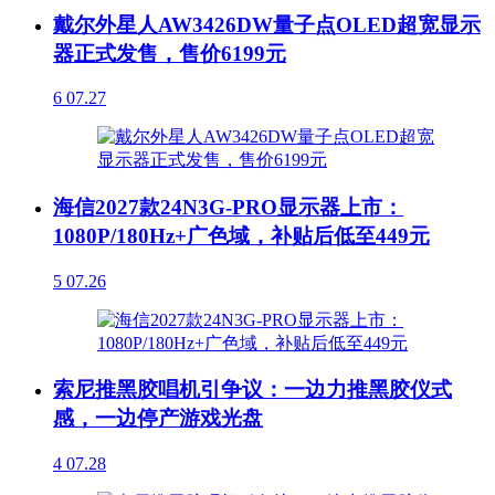
戴尔外星人AW3426DW量子点OLED超宽显示
器正式发售，售价6199元
6
07.27
海信2027款24N3G-PRO显示器上市：
1080P/180Hz+广色域，补贴后低至449元
5
07.26
索尼推黑胶唱机引争议：一边力推黑胶仪式
感，一边停产游戏光盘
4
07.28