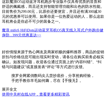
这款魔浪O5运动蓝牙耳机跑步专业版不仅具有优质的音质和
舒适的佩戴感，而且还支持智能管理功能和出色的防水性能。
目前售价为299.00元，比原价还要便宜，并且还有满300减30
元的优惠券可以使用。如果你是一位热爱运动的人，那么这款
耳机将会是你必不可少的装备之一。
魔浪 mifoS HiFiDots运动蓝牙耳机O5真无线入耳式户外跑步健
身防...
399元
优惠直达>>
好价情报来源于热心网友及商家积极的爆料推荐，商品的促销
折扣与价格信息可能出现实时变动，请各位在购买前务必核实
确认。如发现问题，欢迎各位通过页面上的“内容纠错”、“纠
错与问题建议”或直接发表“评论”等方式进行反馈。
搜罗全网紧俏数码尖儿货抄底价，分享抢购经验，
手把手教你羊毛如何薅，尽在【手慢无】。
展开全文
使用中关村在线APP，查看更多精彩资讯