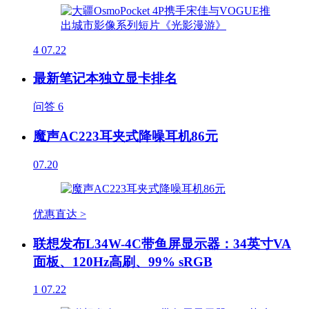
4
07.22
最新笔记本独立显卡排名
问答
6
魔声AC223耳夹式降噪耳机86元
07.20
优惠直达 >
联想发布L34W-4C带鱼屏显示器：34英寸VA
面板、120Hz高刷、99% sRGB
1
07.22