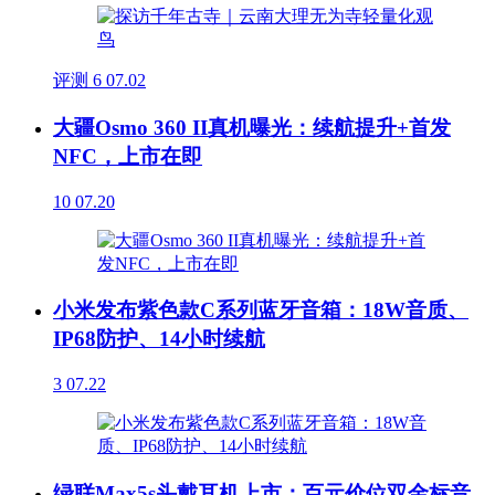
评测
6
07.02
大疆Osmo 360 II真机曝光：续航提升+首发
NFC，上市在即
10
07.20
小米发布紫色款C系列蓝牙音箱：18W音质、
IP68防护、14小时续航
3
07.22
绿联Max5s头戴耳机上市：百元价位双金标音