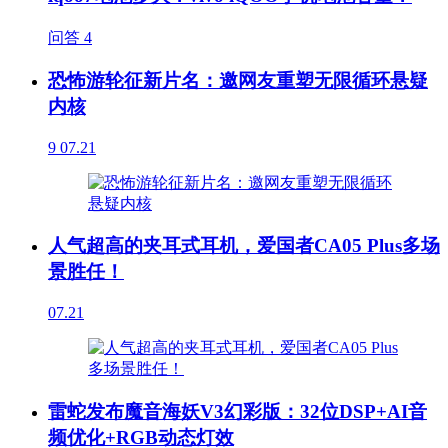
问答
4
恐怖游轮征新片名：邀网友重塑无限循环悬疑
内核
9
07.21
人气超高的夹耳式耳机，爱国者CA05 Plus多场
景胜任！
07.21
雷蛇发布魔音海妖V3幻彩版：32位DSP+AI音
频优化+RGB动态灯效