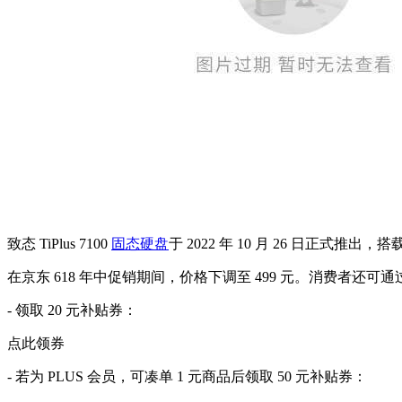
致态 TiPlus 7100
固态硬盘
于 2022 年 10 月 26 日正式推出
在京东 618 年中促销期间，价格下调至 499 元。消费者还
- 领取 20 元补贴券：
点此领券
- 若为 PLUS 会员，可凑单 1 元商品后领取 50 元补贴券：