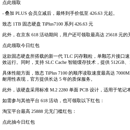
点此领取
- 叠加 PLUS 会员立减后，最终到手价低至 426.63 元起。
致态 1TB 固态硬盘 TiPlus7100 系列 426.63 元
此外，在京东 618 活动期间，用户还可领取最高达 25618
点此领取今日红包
这款固态硬盘所搭载的新一代 TLC 闪存颗粒，单颗芯片接口速度高
效运行。同时，支持 SLC Cache 智能缓存技术，提供 512GB、
具体性能方面，致态 TiPlus 7100 的顺序读取速度最高达 7000MB
耐用性表现，官方提供长达 5 年的质保服务。
此外，该硬盘采用标准 M.2 2280 单面 PCB 设计，适用
如需参与其他平台 618 活动，也可领取以下红包：
淘宝平台最高 25888 元无门槛红包：
点此抽今日红包