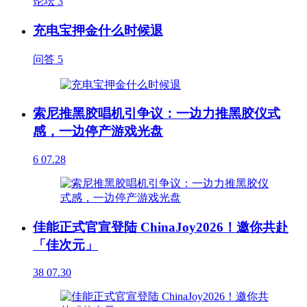
论坛
3
充电宝押金什么时候退
问答
5
索尼推黑胶唱机引争议：一边力推黑胶仪式
感，一边停产游戏光盘
6
07.28
佳能正式官宣登陆 ChinaJoy2026！邀你共赴
「佳次元」
38
07.30