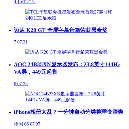
4
15小时前
迈从 K20 GT 全屏字幕音箱荣获黑金奖
7
07.31
AOC 24B35XN显示器发布：23.8英寸144Hz
VA屏，449元起售
6
07.28
iPhone相册太乱？一分钟自动分类整理变清爽
评测
66
07.07