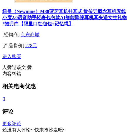
纽曼（Newmine）M88蓝牙耳机挂耳式 骨传导概念耳机无线
小度2.0语音助手轻奢包包款AI智能降噪耳机耳夹送女生礼物
*皓月白【限量口红包包+记忆绳】
[经销商]
京东商城
[产品售价]
278元
进入购买
人赞过该文
赞
内容纠错
相关电商优惠

评论
更多评论
还没有人评论~
快来
抢沙发
吧~