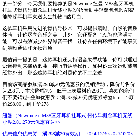
的一部分。今天我们要推荐的是Newmine 纽曼 M88蓝牙耳机
挂耳式骨传导概念耳机无线小度2.0语音助手轻奢包包款AI智
能降噪耳机耳夹送女生礼物 *皓月白。
这款耳机采用先进的骨传导技术，可以提供清晰、自然的音质
体验，让你尽享音乐之美。此外，它还配备了AI智能降噪功
能，可以有效减少外界噪音干扰，让你在任何环境下都能享受
到清晰通话和无损音质。
最值得一提的是，这款耳机还支持语音助手功能，你可以通过
语音控制来播放歌曲、接听电话等操作。如果你喜欢运动或者
经常外出，那么这款耳机绝对是你的不二之选。
目前该商品参加满298减20元优惠券的促销活动，降价前售价
为298元，本次降幅7%，低于上次爆料价298元。喜欢的亲们
们不要错过~叠加优惠券：满298减20元优惠券标签html -->原
价298.00，到手价278
纽曼（Newmine）M88蓝牙耳机挂耳式 骨传导概念耳机无线
小度2.0...
278元
优惠直达>>
优惠信息
优惠券：
满298减20
有效期：
2024/12/30-2025/02/03