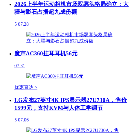
2026上半年运动相机市场双寡头格局确立：大
疆与影石占据超九成份额
5
07.28
魔声AC360挂耳耳机56元
07.31
优惠直达 >
LG发布27英寸4K IPS显示器27U730A，售价
1599元，支持KVM与人体工学调节
5
07.06