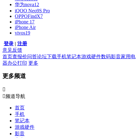
华为nova12
iQOO Neo9S Pro
OPPOFindX7
iPhone 17
iPhone Air
vivos19
登录
|
注册
意见反馈
首页
查报价
问答
论坛
下载
手机
笔记本
游戏硬件
数码影音
家用电
器
办公打印
更多
更多频道


频道导航
首页
手机
笔记本
游戏硬件
影音