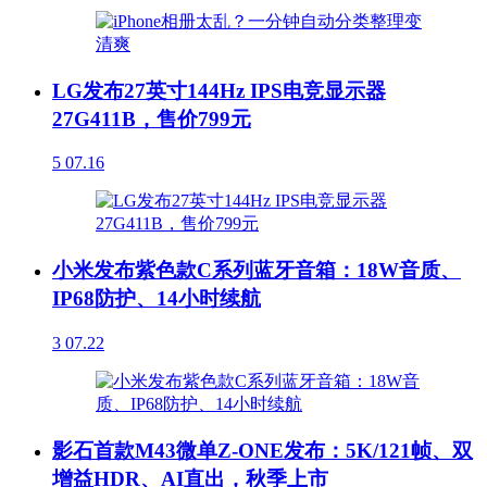
LG发布27英寸144Hz IPS电竞显示器
27G411B，售价799元
5
07.16
小米发布紫色款C系列蓝牙音箱：18W音质、
IP68防护、14小时续航
3
07.22
影石首款M43微单Z-ONE发布：5K/121帧、双
增益HDR、AI直出，秋季上市