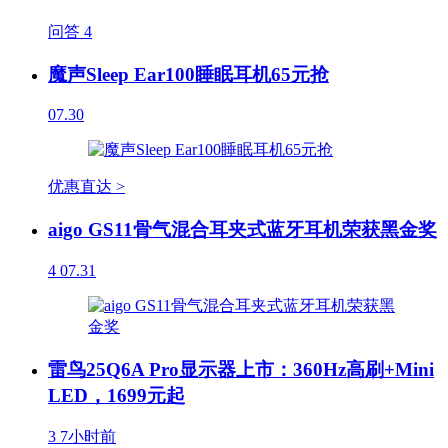
问答
4
魔声Sleep Ear100睡眠耳机65元抢
07.30
优惠直达 >
aigo GS11骨气混合耳夹式蓝牙耳机荣获黑金奖
4
07.31
雷鸟25Q6A Pro显示器上市：360Hz高刷+Mini
LED，1699元起
3
7小时前