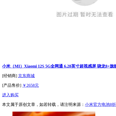
小米（MI）Xiaomi 12S 5G全网通 6.28英寸超视感屏 骁龙8+旗
[经销商]
京东商城
[产品售价]
￥2658元
进入购买
本文属于原创文章，如若转载，请注明来源：
小米官方电池8折