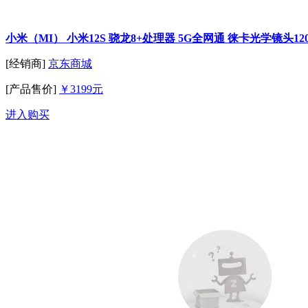
小米（MI） 小米12S 骁龙8+处理器 5G全网通 徕卡光学镜头120H
[经销商]
京东商城
[产品售价]
￥3199元
进入购买