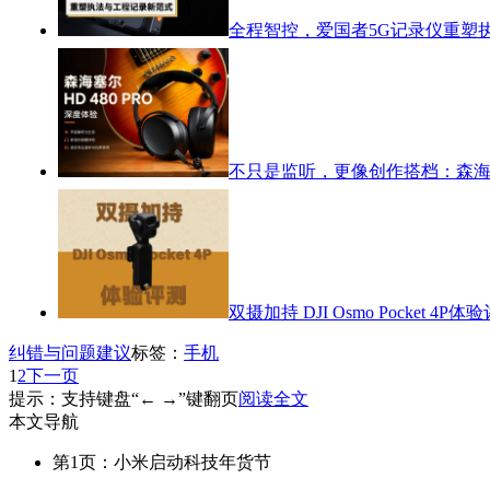
全程智控，爱国者5G记录仪重塑
不只是监听，更像创作搭档：森海塞尔
双摄加持 DJI Osmo Pocket 4P体
纠错与问题建议
标签：
手机
1
2
下一页
提示：支持键盘“← →”键翻页
阅读全文
本文导航
第1页：小米启动科技年货节