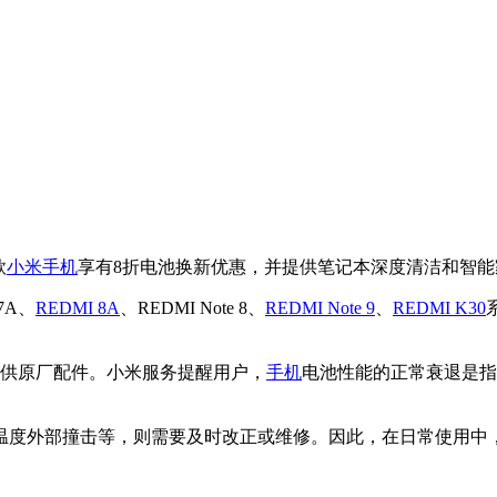
款
小米手机
享有8折电池换新优惠，并提供笔记本深度清洁和智
7A、
REDMI 8A
、REDMI Note 8、
REDMI Note 9
、
REDMI K30
由官方提供原厂配件。小米服务提醒用户，
手机
电池性能的正常衰退是指
温度外部撞击等，则需要及时改正或维修。因此，在日常使用中