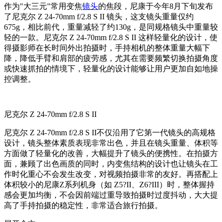
作为"
大三元
"常用变焦
镜头
的焦段，
尼康于今年8月下旬发布
了尼克尔 Z 24-70mm f/2.8 S II 镜头，这支镜头
重量仅约
675g，相比前代，重量减轻了约130g，是同规格镜头中重量较
轻的一款。尼克尔 Z 24-70mm f/2.8 S II 这样轻量化的设计，使
得摄影师在长时间外出拍摄时，手持相机的整体重量大幅下
降，降低手臂和肩部的疲劳感，尤其在需要频繁切换拍摄角度
或快速抓拍的情境下，轻量化的设计能够让用户更加自如地操
控调整。
尼克尔 Z 24-70mm f/2.8 S II
尼克尔 Z 24-70mm f/2.8 S II不仅沿用了它第一代镜头的高规格
设计，镜头整体素质表现非常出色，并且在镜头重量、体积等
方面做了轻量化的改善，大幅提升了镜头的便携性。在拍摄方
面，兼顾了出色画质的同时，内变焦结构的设计也让镜头在工
作时化重心不会发生改变，对视频拍摄非常的友好。再搭配上
体积较小的尼康Z系列机身（如 Z5?II、Z6?III）时，整体握持
感会更加均衡，不会因前端过重导致拍摄时过度抖动，大大提
高了手持拍摄的稳定性，非常适合旅行拍摄。