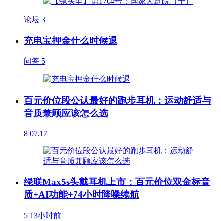
论坛
3
充电宝押金什么时候退
问答
5
百元价位段公认最好的跑步耳机：运动舒适与
音质兼顾应该怎么选
8
07.17
绿联Max5s头戴耳机上市：百元价位双金标音
质+AI功能+74小时降噪续航
5
13小时前