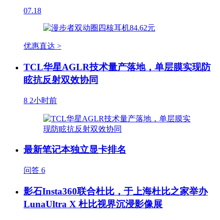
07.18
优惠直达 >
TCL华星AGLR技术量产落地，单层膜实现防
眩抗反射双效协同
8
2小时前
最新笔记本独立显卡排名
问答
6
影石Insta360联合杜比，于上海杜比之家举办
LunaUltra X 杜比视界沉浸影像展