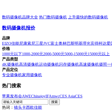
数码摄像机品牌大全
热门数码摄像机
上升最快的数码摄像机
数码摄像机报价
品牌
EIZO
佳能
尼康
索尼
三星
JVC
富士
奥林巴斯
明基
理光
宾得
柯达
爱
价格
1000元以下
1000-2000元
2000-5000元
5000-15000元
15000元以上
产品类型
4K摄像机
高清摄像机
运动摄像机
闪存摄像机
高速摄像机
摄照一
产品定位
专业摄像机
家用摄像机
热门搜索
苹果发布会
AWE
Chinajoy
IFA
mwc
CES Asia
CES
热词：
镜头
卡西欧
佳能