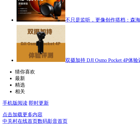
不只是监听，更像创作搭档：森海塞尔
双摄加持 DJI Osmo Pocket 4P体
猜你喜欢
最新
精选
相关
手机版阅读
即时更新
点击加载更多内容
中关村在线首页
数码影音首页