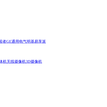
国者
GE通用电气
明基
易享派
体机
无线摄像机
3D摄像机