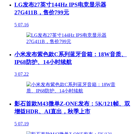
LG发布27英寸144Hz IPS电竞显示器
27G411B，售价799元
5
07.16
小米发布紫色款C系列蓝牙音箱：18W音质、
IP68防护、14小时续航
3
07.22
影石首款M43微单Z-ONE发布：5K/121帧、双
增益HDR、AI直出，秋季上市
5
07.19