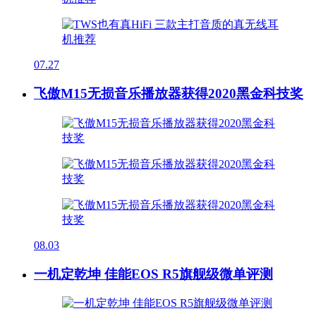
07.27
飞傲M15无损音乐播放器获得2020黑金科技奖
08.03
一机定乾坤 佳能EOS R5旗舰级微单评测