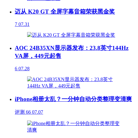
迈从 K20 GT 全屏字幕音箱荣获黑金奖
7
07.31
AOC 24B35XN显示器发布：23.8英寸144Hz
VA屏，449元起售
6
07.28
iPhone相册太乱？一分钟自动分类整理变清爽
评测
66
07.07