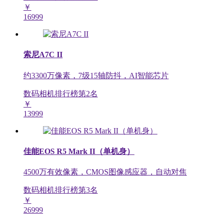
￥
16999
索尼A7C II
约3300万像素，7级15轴防抖，AI智能芯片
数码相机排行榜第
2
名
￥
13999
佳能EOS R5 Mark II（单机身）
4500万有效像素，CMOS图像感应器，自动对焦
数码相机排行榜第
3
名
￥
26999