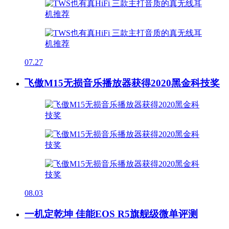
07.27
飞傲M15无损音乐播放器获得2020黑金科技奖
08.03
一机定乾坤 佳能EOS R5旗舰级微单评测