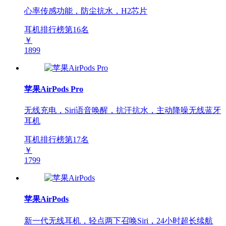
心率传感功能，防尘抗水，H2芯片
耳机排行榜第
16
名
￥
1899
苹果AirPods Pro
无线充电，Siri语音唤醒，抗汗抗水，主动降噪无线蓝牙
耳机
耳机排行榜第
17
名
￥
1799
苹果AirPods
新一代无线耳机，轻点两下召唤Siri，24小时超长续航