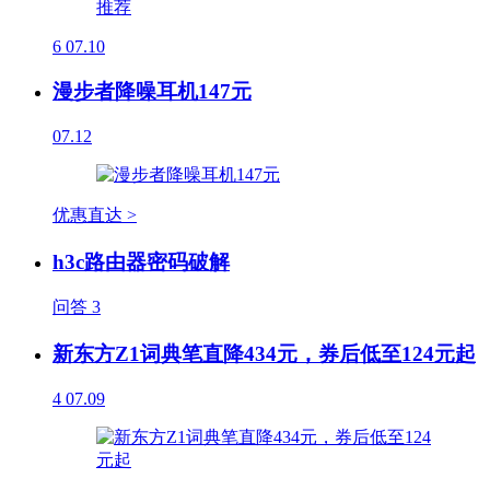
6
07.10
漫步者降噪耳机147元
07.12
优惠直达 >
h3c路由器密码破解
问答
3
新东方Z1词典笔直降434元，券后低至124元起
4
07.09