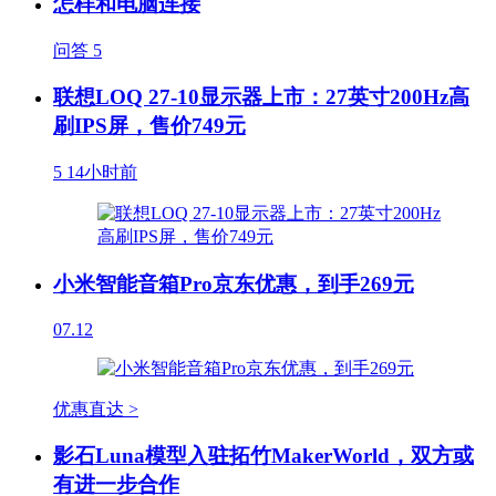
怎样和电脑连接
问答
5
联想LOQ 27-10显示器上市：27英寸200Hz高
刷IPS屏，售价749元
5
14小时前
小米智能音箱Pro京东优惠，到手269元
07.12
优惠直达 >
影石Luna模型入驻拓竹MakerWorld，双方或
有进一步合作