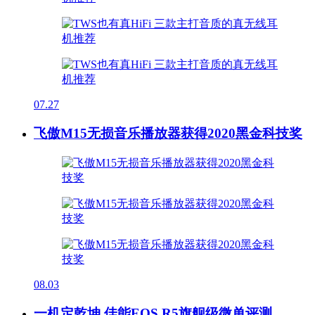
07.27
飞傲M15无损音乐播放器获得2020黑金科技奖
08.03
一机定乾坤 佳能EOS R5旗舰级微单评测