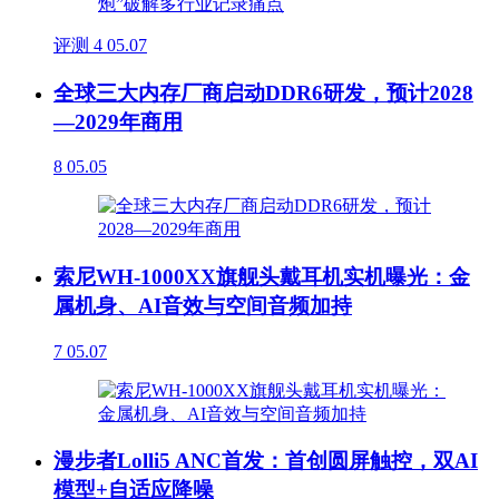
评测
4
05.07
全球三大内存厂商启动DDR6研发，预计2028
—2029年商用
8
05.05
索尼WH-1000XX旗舰头戴耳机实机曝光：金
属机身、AI音效与空间音频加持
7
05.07
漫步者Lolli5 ANC首发：首创圆屏触控，双AI
模型+自适应降噪