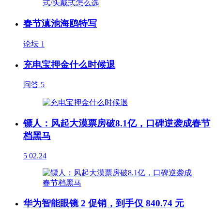
春节滇池海鸥特写
论坛
1
充电宝押金什么时候退
问答
5
镖人：风起大漠票房破8.1亿，口碑逆袭成春节
档黑马
5
02.24
华为智能眼镜 2 促销，到手仅 840.74 元