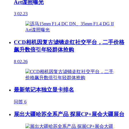
Art谍照曝光
3
02.23
CCD相机因复古滤镜走红社交平台，二手价格
飙升数倍引年轻群体抢购
8
02.26
最新笔记本独立显卡排名
问答
6
展出大疆哈苏全系产品 探展CP+展会大疆展台