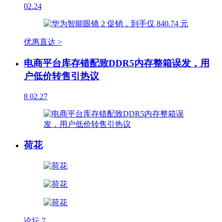
02.24
优惠直达 >
电商平台库存错配致DDR5内存整箱误发，用
户低价转售引热议
8
02.27
荷花
论坛
7