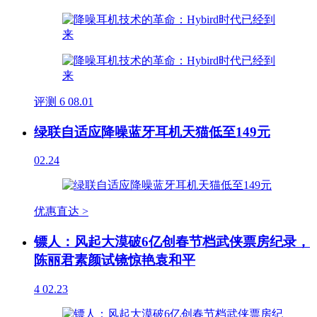
评测
6
08.01
绿联自适应降噪蓝牙耳机天猫低至149元
02.24
优惠直达 >
镖人：风起大漠破6亿创春节档武侠票房纪录，
陈丽君素颜试镜惊艳袁和平
4
02.23