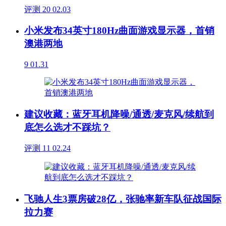
评测
20
02.03
小米发布34英寸180Hz曲面游戏显示器，首销
澳港两地
9
01.31
建议收藏：蓝牙耳机降噪/通透/麦克风/续航到
底怎么选才不踩坑？
评测
11
02.24
飞驰人生3票房破28亿，张驰率新车队征战国际
拉力赛