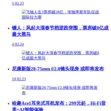
5
02.23
镖人：风起大漠春节档逆跌突围，票房破8亿成
最大黑马
4
02.24
尼康新版28-75mm f/2.8镜头现身 或即将发布
19
02.23
哈趣Ace1耳夹式耳机发布：299元起，Hi-Fi音
质+AI智能体验