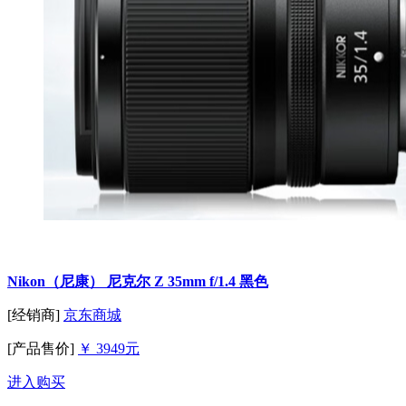
Nikon（尼康） 尼克尔 Z 35mm f/1.4 黑色
[经销商]
京东商城
[产品售价]
￥ 3949元
进入购买