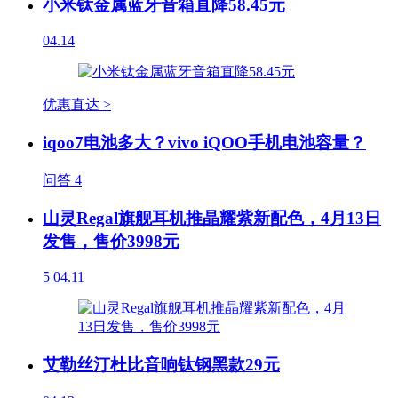
小米钛金属蓝牙音箱直降58.45元
04.14
优惠直达 >
iqoo7电池多大？vivo iQOO手机电池容量？
问答
4
山灵Regal旗舰耳机推晶耀紫新配色，4月13日
发售，售价3998元
5
04.11
艾勒丝汀杜比音响钛钢黑款29元