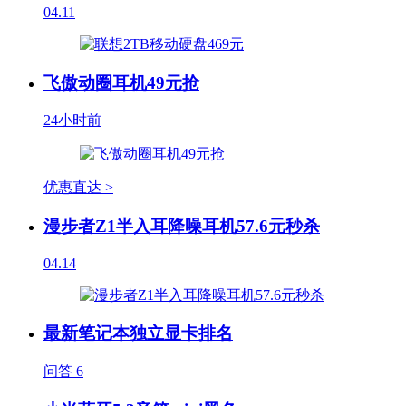
04.11
飞傲动圈耳机49元抢
24小时前
优惠直达 >
漫步者Z1半入耳降噪耳机57.6元秒杀
04.14
最新笔记本独立显卡排名
问答
6