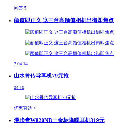
问答
5
颜值即正义 这三台高颜值相机出街即焦点
7
04.14
山水骨传导耳机79元抢
04.10
优惠直达 >
漫步者W820NB三金标降噪耳机319元