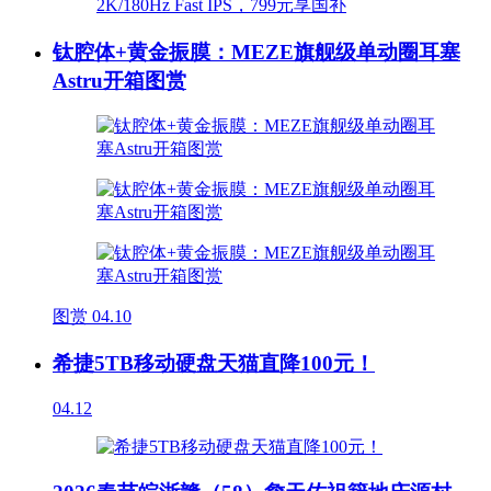
钛腔体+黄金振膜：MEZE旗舰级单动圈耳塞
Astru开箱图赏
图赏
04.10
希捷5TB移动硬盘天猫直降100元！
04.12