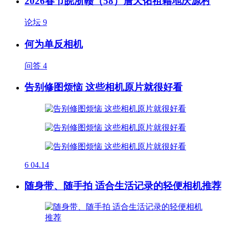
2026春节皖浙赣（58）詹天佑祖籍地庆源村
论坛
9
何为单反相机
问答
4
告别修图烦恼 这些相机原片就很好看
6
04.14
随身带、随手拍 适合生活记录的轻便相机推荐