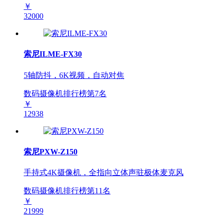
￥
32000
索尼ILME-FX30
5轴防抖，6K视频，自动对焦
数码摄像机排行榜第
7
名
￥
12938
索尼PXW-Z150
手持式4K摄像机，全指向立体声驻极体麦克风
数码摄像机排行榜第
11
名
￥
21999