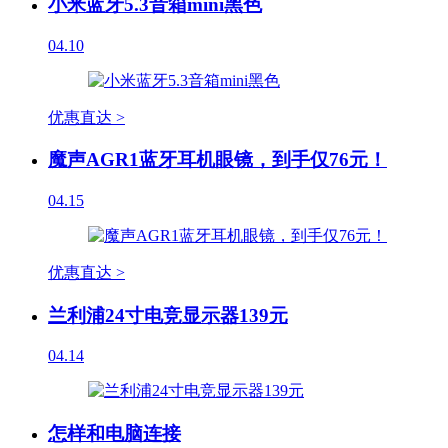
小米蓝牙5.3音箱mini黑色
04.10
优惠直达 >
魔声AGR1蓝牙耳机眼镜，到手仅76元！
04.15
优惠直达 >
兰利浦24寸电竞显示器139元
04.14
怎样和电脑连接