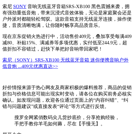
索尼
SONY
音响无线蓝牙音箱SRS-XB100 黑色震撼来袭，拥
有强劲重低音炮，带来沉浸式音效体验，无论是家庭聚会还是
户外派对都能轻松驾驭。这款音箱支持无线蓝牙连接，操作便
捷，音质清晰饱满，让你随时畅享高品质音乐。
现在京东促销火热进行中，活动售价409元，叠加享受每满409
减80、补贴15%、满减券等多项优惠，实付低至244.9元，超
值折扣不容错过，赶快下单把好音响带回家吧！
索尼（SONY）SRS-XB100 无线蓝牙音箱 迷你便携音响户外
低音炮 ...
409元
优惠直达>>
好价情报来源于热心网友及商家积极的爆料推荐，商品的促销
折扣与价格信息可能出现实时变动，请各位在购买前务必核实
确认。如发现问题，欢迎各位通过页面上的“内容纠错”、“纠
错与问题建议”或直接发表“评论”等方式进行反馈。
搜罗全网紧俏数码尖儿货抄底价，分享抢购经验，
手把手教你羊毛如何薅，尽在【手慢无】。