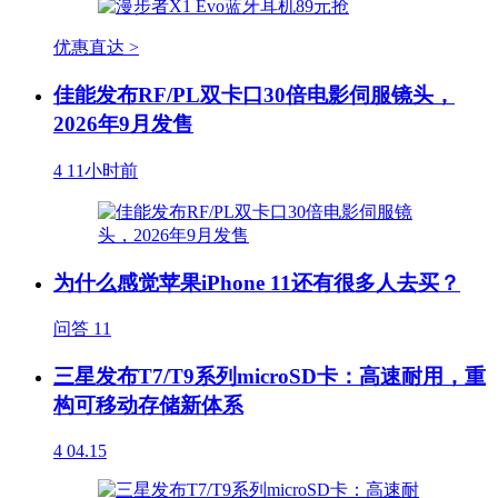
优惠直达 >
佳能发布RF/PL双卡口30倍电影伺服镜头，
2026年9月发售
4
11小时前
为什么感觉苹果iPhone 11还有很多人去买？
问答
11
三星发布T7/T9系列microSD卡：高速耐用，重
构可移动存储新体系
4
04.15