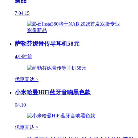
新品
7
04.15
萨勒芬妮骨传导耳机58元
4小时前
优惠直达 >
小米哈曼HiFi蓝牙音响黑色款
04.10
优惠直达 >