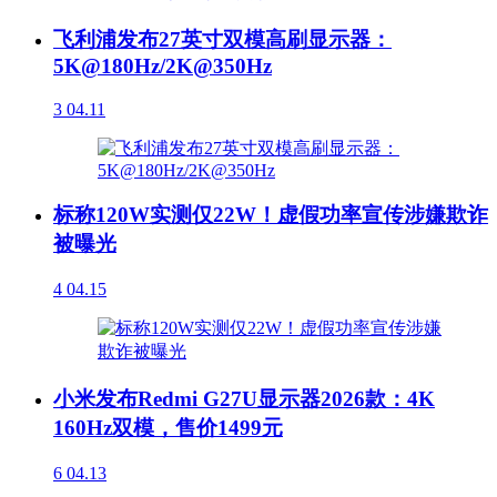
飞利浦发布27英寸双模高刷显示器：
5K@180Hz/2K@350Hz
3
04.11
标称120W实测仅22W！虚假功率宣传涉嫌欺诈
被曝光
4
04.15
小米发布Redmi G27U显示器2026款：4K
160Hz双模，售价1499元
6
04.13