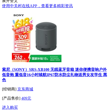
展开全文
使用中关村在线APP，查看更多精彩资讯
索尼（SONY）SRS-XB100 无线蓝牙音箱 迷你便携音响户外
低音炮 重低音16小时续航IP67防水防尘礼物送男女友学生 黑
色
[经销商]
京东商城
[产品售价]
409元
进入购买