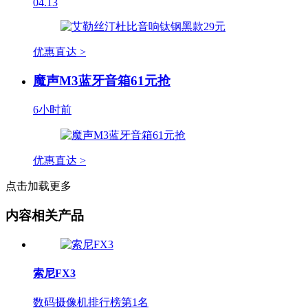
04.13
优惠直达 >
魔声M3蓝牙音箱61元抢
6小时前
优惠直达 >
点击加载更多
内容相关产品
索尼FX3
数码摄像机排行榜第
1
名