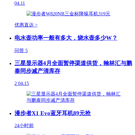
04.11
优惠直达 >
电水壶功率一般有多大，烧水壶多少W？
问答
5
三星显示器4月全面暂停渠道供货，翰林汇与鹏
泰同步减产清库存
2
04.15
漫步者X1 Evo蓝牙耳机89元抢
24小时前