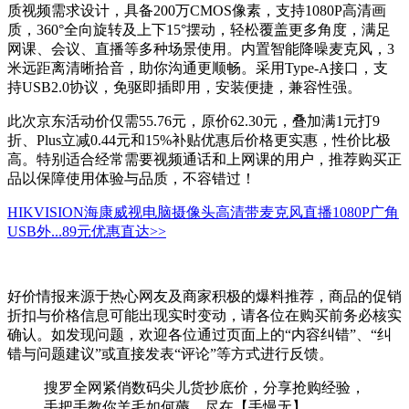
质视频需求设计，具备200万CMOS像素，支持1080P高清画
质，360°全向旋转及上下15°摆动，轻松覆盖更多角度，满足
网课、会议、直播等多种场景使用。内置智能降噪麦克风，3
米远距离清晰拾音，助你沟通更顺畅。采用Type-A接口，支
持USB2.0协议，免驱即插即用，安装便捷，兼容性强。
此次京东活动价仅需55.76元，原价62.30元，叠加满1元打9
折、Plus立减0.44元和15%补贴优惠后价格更实惠，性价比极
高。特别适合经常需要视频通话和上网课的用户，推荐购买正
品以保障使用体验与品质，不容错过！
HIKVISION海康威视电脑摄像头高清带麦克风直播1080P广角
USB外...
89元
优惠直达>>
好价情报来源于热心网友及商家积极的爆料推荐，商品的促销
折扣与价格信息可能出现实时变动，请各位在购买前务必核实
确认。如发现问题，欢迎各位通过页面上的“内容纠错”、“纠
错与问题建议”或直接发表“评论”等方式进行反馈。
搜罗全网紧俏数码尖儿货抄底价，分享抢购经验，
手把手教你羊毛如何薅，尽在【手慢无】。