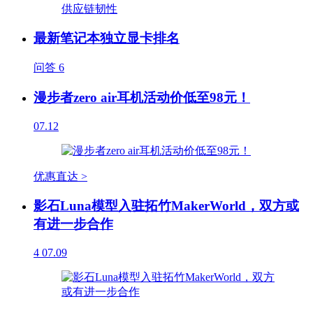
最新笔记本独立显卡排名
问答
6
漫步者zero air耳机活动价低至98元！
07.12
优惠直达 >
影石Luna模型入驻拓竹MakerWorld，双方或
有进一步合作
4
07.09