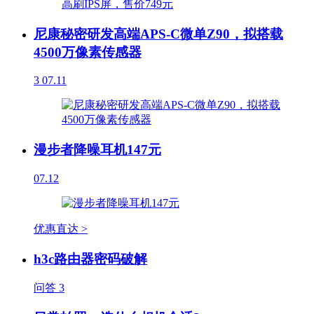
尼康秘密研发高端APS-C微单Z90，拟搭载
4500万像素传感器
3
07.11
漫步者降噪耳机147元
07.12
优惠直达 >
h3c路由器密码破解
问答
3