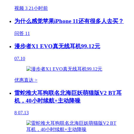
视频
3
21小时前
为什么感觉苹果iPhone 11还有很多人去买？
问答
11
漫步者X1 EVO真无线耳机99.12元
07.10
优惠直达 >
雷蛇推大耳狗联名北海巨妖萌猫版V2 BT耳
机，40小时续航+主动降噪
8
07.13