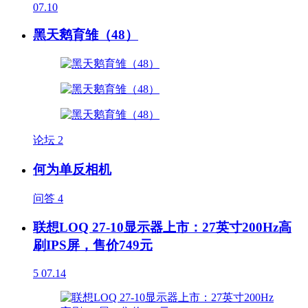
07.10
黑天鹅育雏（48）
论坛
2
何为单反相机
问答
4
联想LOQ 27-10显示器上市：27英寸200Hz高
刷IPS屏，售价749元
5
07.14