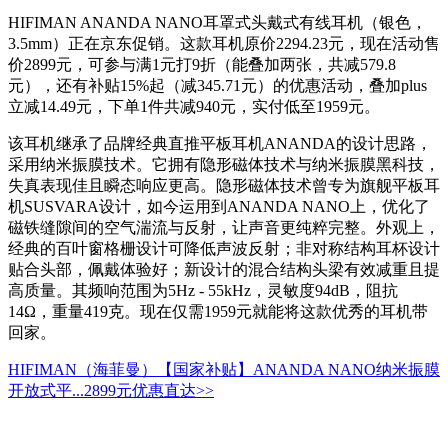
HIFIMAN ANANDA NANO耳罩式头戴式有线耳机（银色，
3.5mm）正在京东促销。这款耳机原价2294.23元，现在活动售
价2899元，可参与满1元打9折（能叠加两张，共减579.8
元），还有补贴15%起（减345.71元）的优惠活动，叠加plus
立减14.49元，下单1件共减940元，实付低至1959元。
该耳机继承了品牌经典直推平板耳机ANANDA的设计思路，
采用纳米振膜技术。它拥有隐形磁体技术与纳米振膜黑科技，
失真表现佳且瞬态响应更高。隐形磁体技术曾专为旗舰平板耳
机SUSVARA设计，如今运用到ANANDA NANO上，优化了
磁铁缝隙间的空气湍流与反射，让声音更纯粹完整。外观上，
经典的百叶窗格栅设计可降低声波反射；非对称结构耳杯设计
贴合头部，佩戴体验好；新设计的混合结构头梁有效减重且提
高质量。其频响范围为5Hz - 55kHz，灵敏度94dB，阻抗
14Ω，重量419克。现在仅需1959元就能将这款优秀的耳机带
回家。
HIFIMAN（海菲曼）【国家补贴】ANANDA NANO纳米振膜
开放式平...
2899元
优惠直达>>