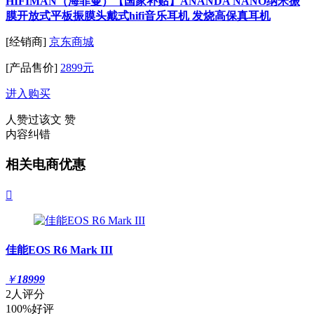
HIFIMAN（海菲曼）【国家补贴】ANANDA NANO纳米振
膜开放式平板振膜头戴式hifi音乐耳机 发烧高保真耳机
[经销商]
京东商城
[产品售价]
2899元
进入购买
人赞过该文
赞
内容纠错
相关电商优惠

佳能EOS R6 Mark III
￥
18999
2人评分
100%好评