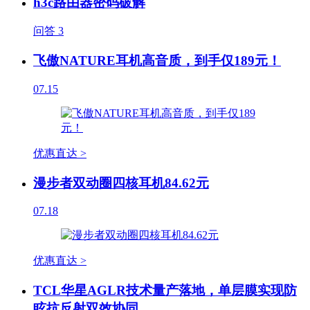
h3c路由器密码破解
问答
3
飞傲NATURE耳机高音质，到手仅189元！
07.15
优惠直达 >
漫步者双动圈四核耳机84.62元
07.18
优惠直达 >
TCL华星AGLR技术量产落地，单层膜实现防
眩抗反射双效协同