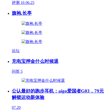
评测
16
06.25
旗袍.长亭
论坛
充电宝押金什么时候退
问答
5
公认最好的跑步耳机：aigo爱国者G03，79元
解锁运动新体验
07.20