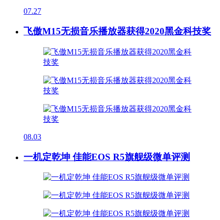
07.27
飞傲M15无损音乐播放器获得2020黑金科技奖
08.03
一机定乾坤 佳能EOS R5旗舰级微单评测