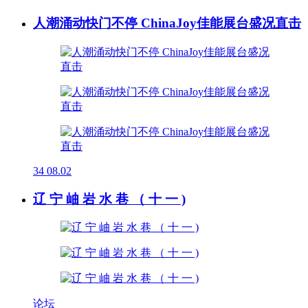
人潮涌动快门不停 ChinaJoy佳能展台盛况直击
34
08.02
辽 宁 岫 岩 水 巷 （ 十 一 )
论坛