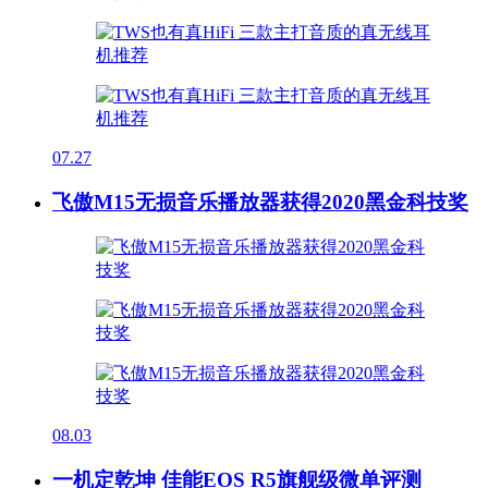
07.27
飞傲M15无损音乐播放器获得2020黑金科技奖
08.03
一机定乾坤 佳能EOS R5旗舰级微单评测