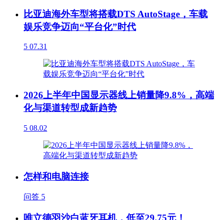
比亚迪海外车型将搭载DTS AutoStage，车载
娱乐竞争迈向“平台化”时代
5
07.31
2026上半年中国显示器线上销量降9.8%，高端
化与渠道转型成新趋势
5
08.02
怎样和电脑连接
问答
5
唯立德羽沙白蓝牙耳机，低至29.75元！