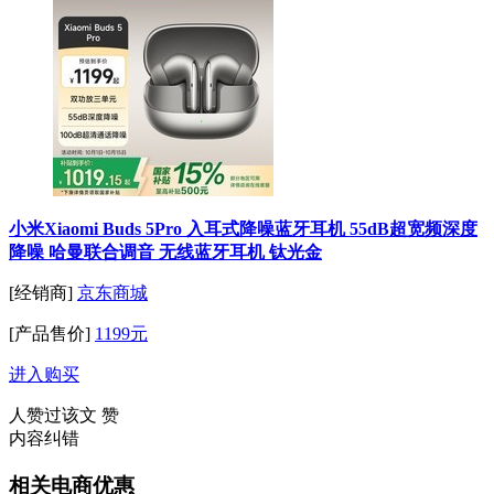
小米Xiaomi Buds 5Pro 入耳式降噪蓝牙耳机 55dB超宽频深度
降噪 哈曼联合调音 无线蓝牙耳机 钛光金
[经销商]
京东商城
[产品售价]
1199元
进入购买
人赞过该文
赞
内容纠错
相关电商优惠