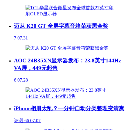
迈从 K20 GT 全屏字幕音箱荣获黑金奖
7
07.31
AOC 24B35XN显示器发布：23.8英寸144Hz
VA屏，449元起售
6
07.28
iPhone相册太乱？一分钟自动分类整理变清爽
评测
66
07.07