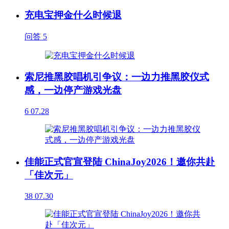
充电宝押金什么时候退
问答
5
索尼推黑胶唱机引争议：一边力推黑胶仪式
感，一边停产游戏光盘
6
07.28
佳能正式官宣登陆 ChinaJoy2026！邀你共赴
「佳次元」
38
07.30