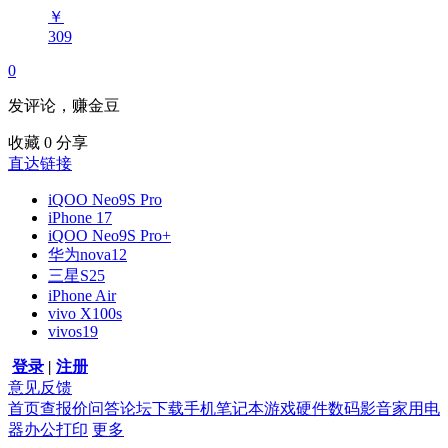
￥
309
0
发评论，赚金豆
收藏
0
分享
直达链接
iQOO Neo9S Pro
iPhone 17
iQOO Neo9S Pro+
华为nova12
三星S25
iPhone Air
vivo X100s
vivos19
登录
|
注册
意见反馈
首页
查报价
问答
论坛
下载
手机
笔记本
游戏硬件
数码影音
家用电
器
办公打印
更多