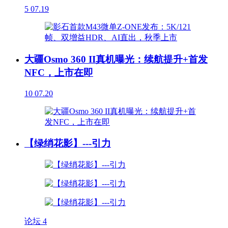
5
07.19
大疆Osmo 360 II真机曝光：续航提升+首发
NFC，上市在即
10
07.20
【绿绡花影】---引力
论坛
4