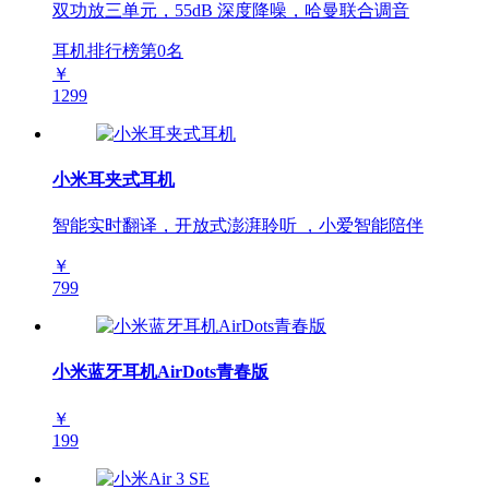
双功放三单元，55dB 深度降噪，哈曼联合调音
耳机排行榜第
0
名
￥
1299
小米耳夹式耳机
智能实时翻译，开放式澎湃聆听 ，小爱智能陪伴
￥
799
小米蓝牙耳机AirDots青春版
￥
199