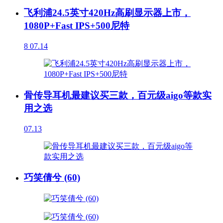
飞利浦24.5英寸420Hz高刷显示器上市，
1080P+Fast IPS+500尼特
8
07.14
骨传导耳机最建议买三款，百元级aigo等款实
用之选
07.13
巧笑倩兮 (60)