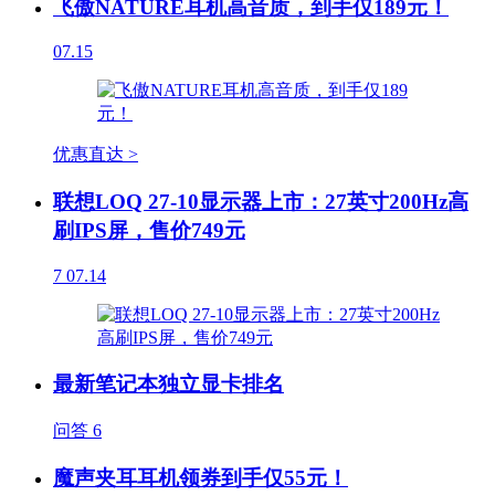
飞傲NATURE耳机高音质，到手仅189元！
07.15
优惠直达 >
联想LOQ 27-10显示器上市：27英寸200Hz高
刷IPS屏，售价749元
7
07.14
最新笔记本独立显卡排名
问答
6
魔声夹耳耳机领券到手仅55元！