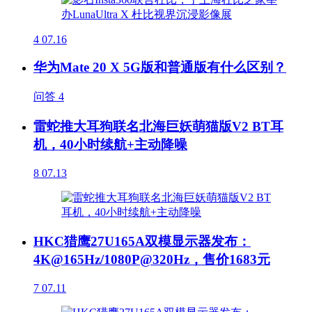
4
07.16
华为Mate 20 X 5G版和普通版有什么区别？
问答
4
雷蛇推大耳狗联名北海巨妖萌猫版V2 BT耳
机，40小时续航+主动降噪
8
07.13
HKC猎鹰27U165A双模显示器发布：
4K@165Hz/1080P@320Hz，售价1683元
7
07.11