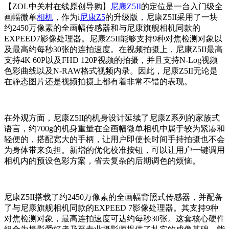
【ZOL中关村在线原创导购】
尼康Z5II
的定位是一台入门级全
画幅微单
相机
，作为i
尼康Z5
的升级版，尼康Z5II采用了一块
约2450万像素的全画幅传感器和与尼康旗舰相机同款的
EXPEED7影像处理器。尼康Z5II能够支持9种对焦检测对象以
及最高约每秒30张的连拍速度。在视频拍摄上，尼康Z5II最高
支持4K 60P以及FHD 120P视频的拍摄，并且支持N-Log视频
色彩曲线以及N-RAW格式视频内录。因此，尼康Z5II无论是
在静态图片还是视频拍摄上都有着非常不错的表现。
在外观方面，尼康Z5II的机身设计延续了尼康Z系列的家族式
语言，约700g的机身重量在全画幅微单相机中属于较为紧凑和
轻便的，搭配宽大的手柄，让用户即使长时间手持拍摄也不会
为身体带来负担。新增的优化校准按钮，可以让用户一键调用
相机内的预设色彩方案，省去复杂的后期调色的烦恼。
尼康Z5II搭载了约2450万像素的全画幅背照式传感器，并配备
了与尼康旗舰相机同款的EXPEED 7影像处理器。其支持9种
对焦检测对象，最高连拍速度可达约每秒30张。这套核心硬件