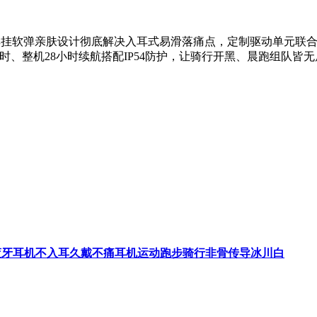
应耳挂软弹亲肤设计彻底解决入耳式易滑落痛点，定制驱动单元联
6小时、整机28小时续航搭配IP54防护，让骑行开黑、晨跑组队
式挂耳式蓝牙耳机不入耳久戴不痛耳机运动跑步骑行非骨传导冰川白