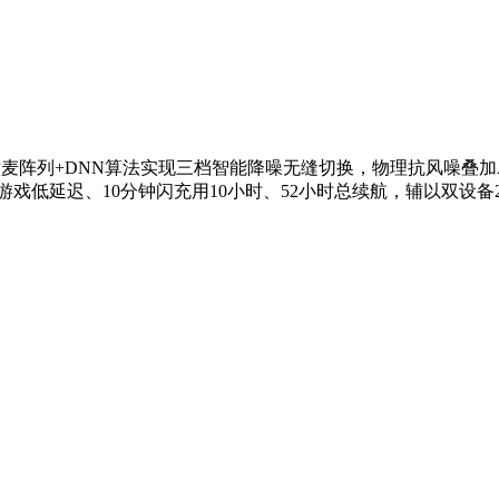
麦阵列+DNN算法实现三档智能降噪无缝切换，物理抗风噪叠加A
s游戏低延迟、10分钟闪充用10小时、52小时总续航，辅以双设备