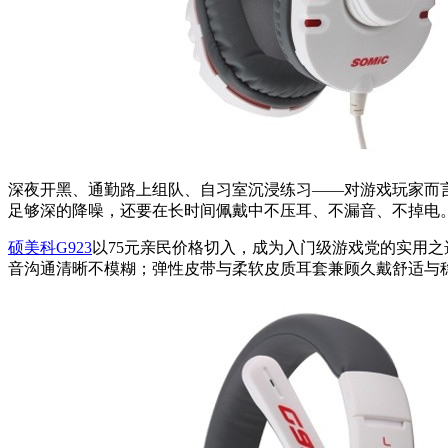
深夜开黑、通勤路上组队、自习室沉浸练习——对游戏玩家而
足够深的降噪，还要在长时间佩戴中不压耳、不漏音、不掉电。
硕美科G923
以75元亲民价格切入，成为入门级游戏党的实用之选
音沟通清晰不模糊；弹性皮带与柔软皮质耳套兼顾久戴舒适与