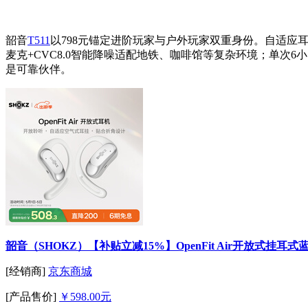
韶音
T511
以798元锚定进阶玩家与户外玩家双重身份。自适
麦克+CVC8.0智能降噪适配地铁、咖啡馆等复杂环境；单次
是可靠伙伴。
韶音（SHOKZ）【补贴立减15%】OpenFit Air开放
[经销商]
京东商城
[产品售价]
￥598.00元