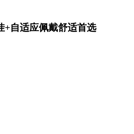
挂+自适应佩戴舒适首选