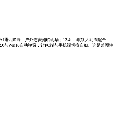
I通话降噪，户外连麦如临现场；12.4mm镀钛大动圈配合
2.0与Win10自动弹窗，让PC端与手机端切换自如。这是兼顾性