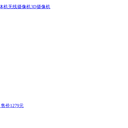
体机
无线摄像机
3D摄像机
售价1279元