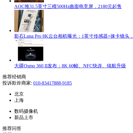
AOC推31.5英寸三模500Hz曲面电竞屏，2180元起售
影石Luna Pro 8K云台相机曝光：1英寸传感器+徕卡镜
大疆Osmo 360 II发布：8K 60帧、NFC快连、续航升级
推荐经销商
投诉欺诈商家:
010-83417888-9185
北京
上海
数码摄像机
新品上市
推荐问答