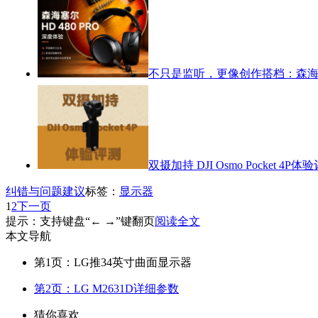
不只是监听，更像创作搭档：森海塞尔
双摄加持 DJI Osmo Pocket 4P体
纠错与问题建议
标签：
显示器
1
2
下一页
提示：支持键盘“← →”键翻页
阅读全文
本文导航
第1页：LG推34英寸曲面显示器
第2页：LG M2631D详细参数
猜你喜欢