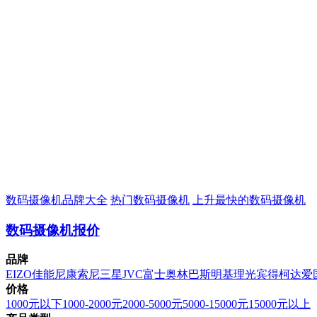
数码摄像机品牌大全
热门数码摄像机
上升最快的数码摄像机
数码摄像机报价
品牌
EIZO
佳能
尼康
索尼
三星
JVC
富士
奥林巴斯
明基
理光
宾得
柯达
爱
价格
1000元以下
1000-2000元
2000-5000元
5000-15000元
15000元以上