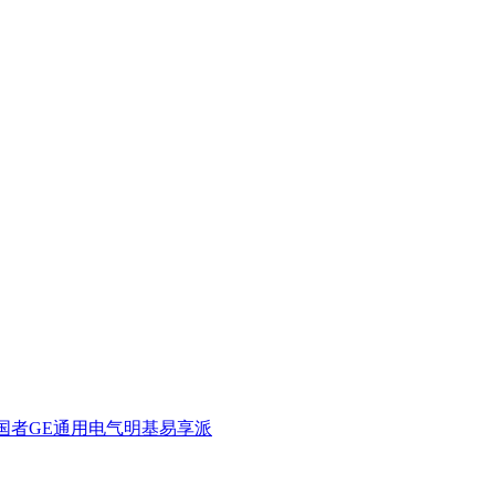
国者
GE通用电气
明基
易享派