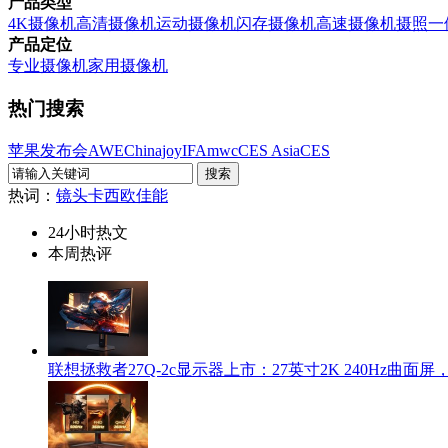
产品类型
4K摄像机
高清摄像机
运动摄像机
闪存摄像机
高速摄像机
摄照一
产品定位
专业摄像机
家用摄像机
热门搜索
苹果发布会
AWE
Chinajoy
IFA
mwc
CES Asia
CES
热词：
镜头
卡西欧
佳能
24小时热文
本周热评
联想拯救者27Q-2c显示器上市：27英寸2K 240Hz曲面屏，