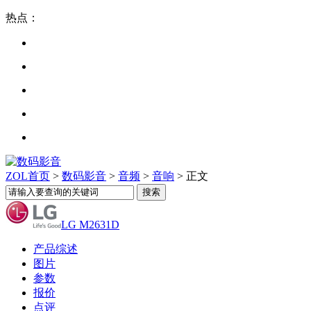
热点：
ZOL首页
>
数码影音
>
音频
>
音响
> 正文
LG M2631D
产品综述
图片
参数
报价
点评