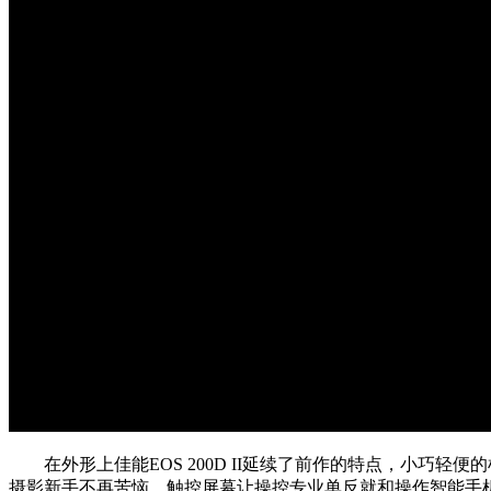
在外形上佳能EOS 200D II延续了前作的特点，小巧轻便
摄影新手不再苦恼，触控屏幕让操控专业单反就和操作智能手