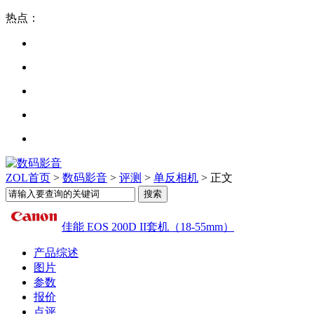
热点：
ZOL首页
>
数码影音
>
评测
>
单反相机
> 正文
佳能 EOS 200D II套机（18-55mm）
产品综述
图片
参数
报价
点评