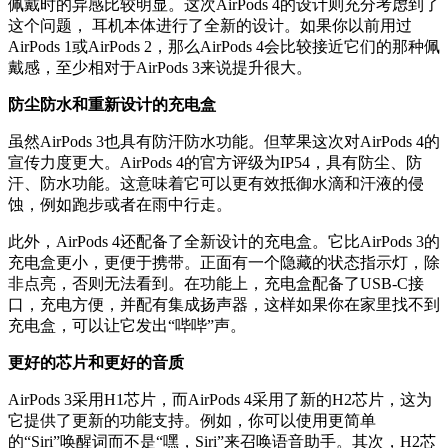
佩戴时的异感比较明显。这次AirPods 4的设计则充分考虑到了
这个问题， 耳机本体进行了全新的设计。如果你以前用过
AirPods 1或AirPods 2，那么AirPods 4会比较接近它们的那种佩
戴感，至少相对于AirPods 3来说提升很大。
防尘防水和重新设计的充电盒
虽然AirPods 3也具有防汗防水功能。但苹果这次对AirPods 4的
宣传力度更大。AirPods 4的官方评级为IP54，具有防尘、防
汗、防水功能。这意味着它可以更有效抵御水滴和汗液的侵
蚀，例如跑步或者在雨中行走。
此外，AirPods 4还配备了全新设计的充电盒。它比AirPods 3的
充电盒更小，更便于携带。正面有一个隐藏的状态指示灯，除
非点亮，否则无法看到。在功能上，充电盒配备了USB-C接
口，充电方便，并配有集成扬声器，这样如果你在家里找不到
充电盒，可以让它发出“哔哔”声。
更好的芯片和更好的音质
AirPods 3采用H1芯片，而AirPods 4采用了新的H2芯片，这为
它提供了更新的功能支持。例如，你可以使用更简单
的“Siri”唤醒词而不是“嘿，Siri”来召唤语音助手。其次，H2芯