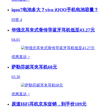
iqoo7电池多大？vivo iQOO手机电池容量？
问答
4
华强北耳夹式骨传导蓝牙耳机低至43.27元
04.01
优惠直达 >
萨勒芬妮耳夹耳机68元
03.30
优惠直达 >
原道HiFi耳机京东促销，到手价189元