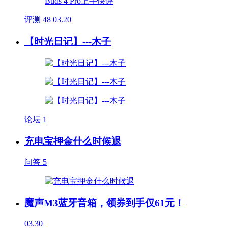
评测
48
03.20
【时光日记】---木子
论坛
1
充电宝押金什么时候退
问答
5
魔声M3蓝牙音箱，领券到手仅61元！
03.30