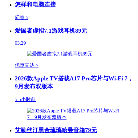
怎样和电脑连接
问答
5
爱国者虚拟7.1游戏耳机89元
03.29
优惠直达 >
2026款Apple TV搭载A17 Pro芯片与Wi-Fi 7，
9月发布双版本
5
5小时前
艾勒丝汀黑金琉璃哈曼音箱79元