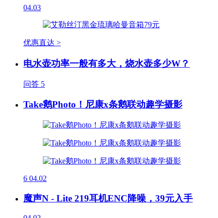
04.03
优惠直达 >
电水壶功率一般有多大，烧水壶多少W？
问答
5
Take鹅Photo！尼康x条鹅联动趣学摄影
6
04.02
魔声N - Lite 219耳机ENC降噪，39元入手
04.02