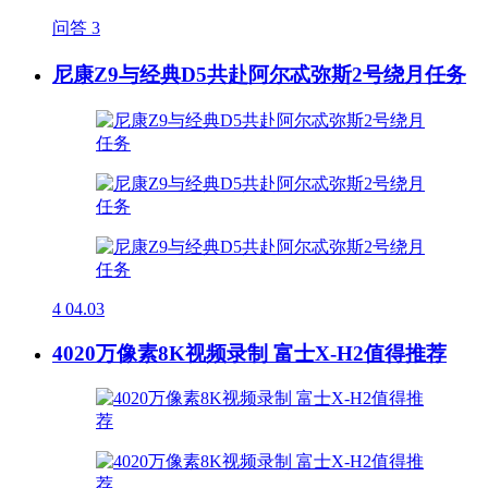
问答
3
尼康Z9与经典D5共赴阿尔忒弥斯2号绕月任务
4
04.03
4020万像素8K视频录制 富士X-H2值得推荐