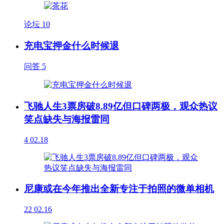
论坛
10
充电宝押金什么时候退
问答
5
飞驰人生3票房破8.89亿但口碑两极，观众热议
笑点缺失与海报雷同
4
02.18
尼康或在今年推出全新专注于拍照的微单相机
22
02.16