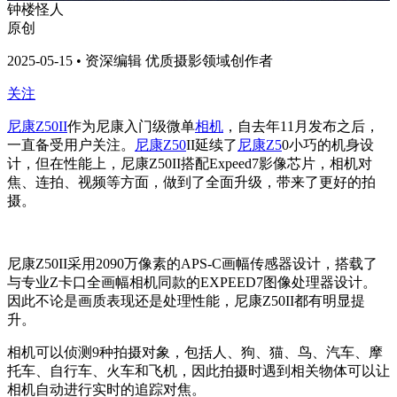
钟楼怪人
原创
2025-05-15 • 资深编辑 优质摄影领域创作者
关注
尼康Z50II
作为尼康入门级微单
相机
，自去年11月发布之后，
一直备受用户关注。
尼康Z50
II延续了
尼康Z5
0小巧的机身设
计，但在性能上，尼康Z50II搭配Expeed7影像芯片，相机对
焦、连拍、视频等方面，做到了全面升级，带来了更好的拍
摄。
尼康Z50II采用2090万像素的APS-C画幅传感器设计，搭载了
与专业Z卡口全画幅相机同款的EXPEED7图像处理器设计。
因此不论是画质表现还是处理性能，尼康Z50II都有明显提
升。
相机可以侦测9种拍摄对象，包括人、狗、猫、鸟、汽车、摩
托车、自行车、火车和飞机，因此拍摄时遇到相关物体可以让
相机自动进行实时的追踪对焦。