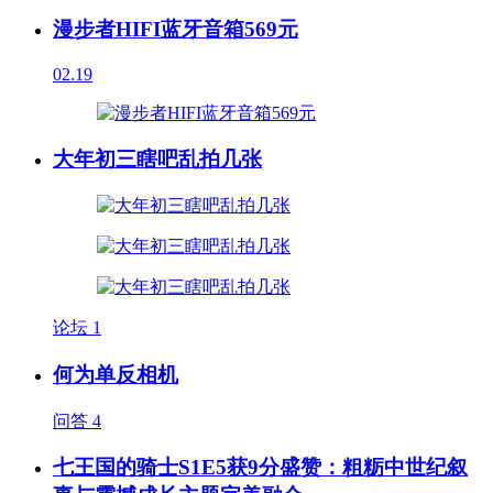
漫步者HIFI蓝牙音箱569元
02.19
大年初三瞎吧乱拍几张
论坛
1
何为单反相机
问答
4
七王国的骑士S1E5获9分盛赞：粗粝中世纪叙