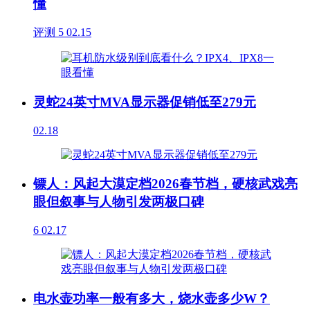
懂
评测
5
02.15
灵蛇24英寸MVA显示器促销低至279元
02.18
镖人：风起大漠定档2026春节档，硬核武戏亮
眼但叙事与人物引发两极口碑
6
02.17
电水壶功率一般有多大，烧水壶多少W？