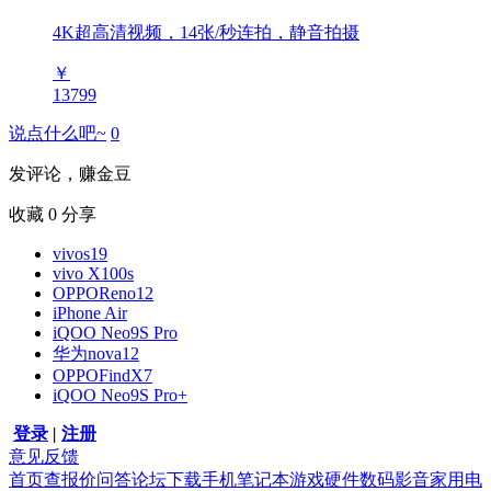
4K超高清视频，14张/秒连拍，静音拍摄
￥
13799
说点什么吧~
0
发评论，赚金豆
收藏
0
分享
vivos19
vivo X100s
OPPOReno12
iPhone Air
iQOO Neo9S Pro
华为nova12
OPPOFindX7
iQOO Neo9S Pro+
登录
|
注册
意见反馈
首页
查报价
问答
论坛
下载
手机
笔记本
游戏硬件
数码影音
家用电