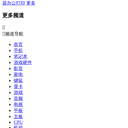
器
办公打印
更多
更多频道


频道导航
首页
手机
笔记本
游戏硬件
影音
家电
键鼠
显卡
游戏
音频
电视
平板
主板
CPU
机箱