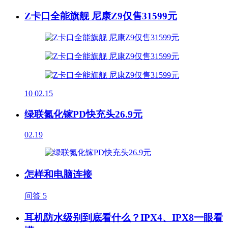
Z卡口全能旗舰 尼康Z9仅售31599元
10
02.15
绿联氮化镓PD快充头26.9元
02.19
怎样和电脑连接
问答
5
耳机防水级别到底看什么？IPX4、IPX8一眼看