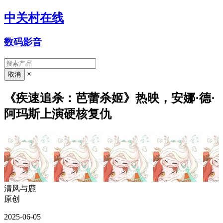
中关村在线
数码影音
×
《疾速追杀：芭蕾杀姬》热映，安娜·德·
阿玛斯上演硬核复仇
清风与鹿
原创
2025-06-05