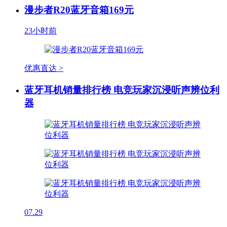
漫步者R20蓝牙音箱169元
23小时前
优惠直达 >
蓝牙耳机销量排行榜 电竞玩家沉浸听声辨位利
器
07.29