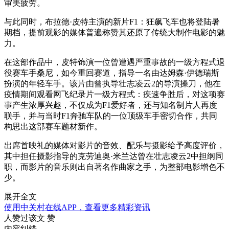
审美疲劳。
与此同时，布拉德·皮特主演的新片F1：狂飙飞车也将登陆暑
期档，提前观影的媒体普遍称赞其还原了传统大制作电影的魅
力。
在这部作品中，皮特饰演一位曾遭遇严重事故的一级方程式退
役赛车手桑尼，如今重回赛道，指导一名由达姆森·伊德瑞斯
扮演的年轻车手。该片由曾执导壮志凌云2的导演操刀，他在
疫情期间观看网飞纪录片一级方程式：疾速争胜后，对这项赛
事产生浓厚兴趣，不仅成为F1爱好者，还与知名制片人再度
联手，并与当时F1奔驰车队的一位顶级车手密切合作，共同
构思出这部赛车题材新作。
出席首映礼的媒体对影片的音效、配乐与摄影给予高度评价，
其中担任摄影指导的克劳迪奥·米兰达曾在壮志凌云2中担纲同
职，而影片的音乐则出自著名作曲家之手，为整部电影增色不
少。
展开全文
使用中关村在线APP，查看更多精彩资讯
人赞过该文
赞
内容纠错