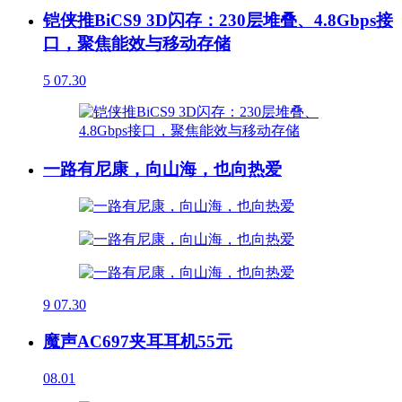
铠侠推BiCS9 3D闪存：230层堆叠、4.8Gbps接
口，聚焦能效与移动存储
5
07.30
一路有尼康，向山海，也向热爱
9
07.30
魔声AC697夹耳耳机55元
08.01