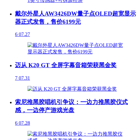
戴尔外星人AW3426DW量子点OLED超宽显示
器正式发售，售价6199元
6
07.27
迈从 K20 GT 全屏字幕音箱荣获黑金奖
7
07.31
索尼推黑胶唱机引争议：一边力推黑胶仪式
感，一边停产游戏光盘
6
07.28