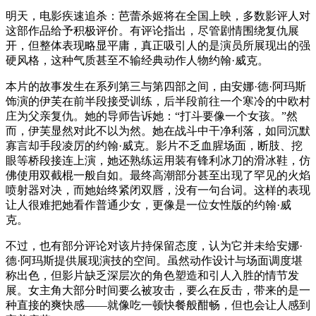
明天，电影疾速追杀：芭蕾杀姬将在全国上映，多数影评人对
这部作品给予积极评价。有评论指出，尽管剧情围绕复仇展
开，但整体表现略显平庸，真正吸引人的是演员所展现出的强
硬风格，这种气质甚至不输经典动作人物约翰·威克。
本片的故事发生在系列第三与第四部之间，由安娜·德·阿玛斯
饰演的伊芙在前半段接受训练，后半段前往一个寒冷的中欧村
庄为父亲复仇。她的导师告诉她：“打斗要像一个女孩。”然
而，伊芙显然对此不以为然。她在战斗中干净利落，如同沉默
寡言却手段凌厉的约翰·威克。影片不乏血腥场面，断肢、挖
眼等桥段接连上演，她还熟练运用装有锋利冰刀的滑冰鞋，仿
佛使用双截棍一般自如。最终高潮部分甚至出现了罕见的火焰
喷射器对决，而她始终紧闭双唇，没有一句台词。这样的表现
让人很难把她看作普通少女，更像是一位女性版的约翰·威
克。
不过，也有部分评论对该片持保留态度，认为它并未给安娜·
德·阿玛斯提供展现演技的空间。虽然动作设计与场面调度堪
称出色，但影片缺乏深层次的角色塑造和引人入胜的情节发
展。女主角大部分时间要么被攻击，要么在反击，带来的是一
种直接的爽快感——就像吃一顿快餐般酣畅，但也会让人感到