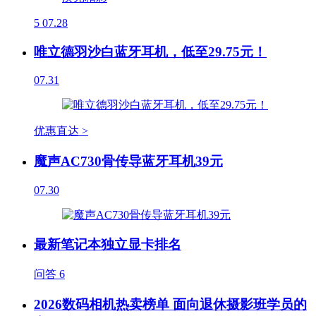
5
07.28
唯立德羽沙白蓝牙耳机，低至29.75元！
07.31
优惠直达 >
魔声AC730骨传导蓝牙耳机39元
07.30
最新笔记本独立显卡排名
问答
6
2026数码相机热卖榜单 面向退休摄影班学员的