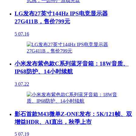
LG发布27英寸144Hz IPS电竞显示器
27G411B，售价799元
5
07.16
小米发布紫色款C系列蓝牙音箱：18W音质、
IP68防护、14小时续航
3
07.22
影石首款M43微单Z-ONE发布：5K/121帧、双
增益HDR、AI直出，秋季上市
5
07.19