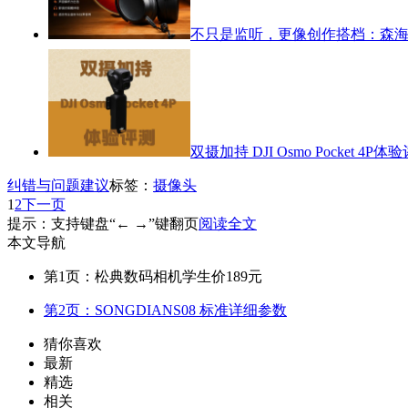
不只是监听，更像创作搭档：森海塞尔
双摄加持 DJI Osmo Pocket 4P体
纠错与问题建议
标签：
摄像头
1
2
下一页
提示：支持键盘“← →”键翻页
阅读全文
本文导航
第1页：松典数码相机学生价189元
第2页：SONGDIANS08 标准详细参数
猜你喜欢
最新
精选
相关