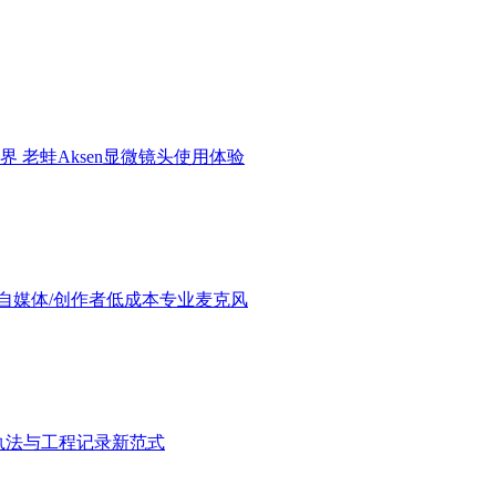
界 老蛙Aksen显微镜头使用体验
验：进阶自媒体/创作者低成本专业麦克风
执法与工程记录新范式