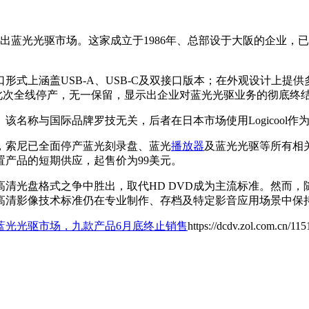
面退出蓝光光驱市场。这家成立于1986年、总部设于大阪的企业
式上涵盖USB-A、USB-C及双接口版本；在外观设计上提供多
。此次全线停产，无一保留，显示出企业对蓝光光驱业务的彻底终
。该名称与国际品牌罗技无关，后者在日本市场使用Logicool作
，索尼已全面停产蓝光刻录盘、蓝光
播放器
及蓝光光驱等所有相
外置产品的短期供应，起售价为99美元。
在高清光盘格式之争中胜出，取代HD DVD成为主流标准。然而
高清影像技术标准仍在专业制作、存档及特定影音应用场景中保
蓝光光驱市场，九款产品6月底终止销售
https://dcdv.zol.com.cn/11