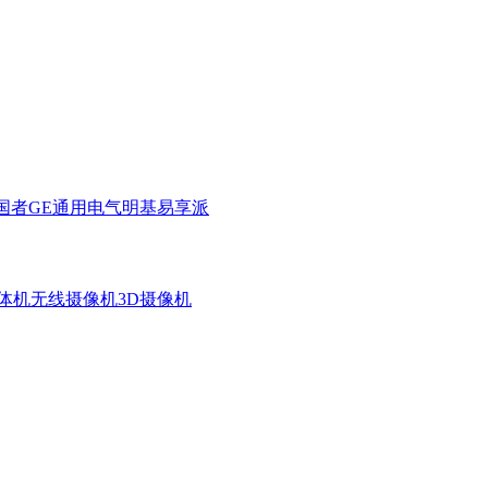
国者
GE通用电气
明基
易享派
体机
无线摄像机
3D摄像机