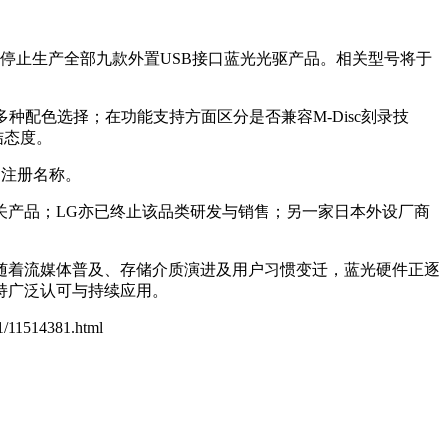
，已停止生产全部九款外置USB接口蓝光光驱产品。相关型号将于
种配色选择；在功能支持方面区分是否兼容M-Disc刻录技
结态度。
为注册名称。
关产品；LG亦已终止该品类研发与销售；另一家日本外设厂商
，随着流媒体普及、存储介质演进及用户习惯变迁，蓝光硬件正逐
持广泛认可与持续应用。
51/11514381.html