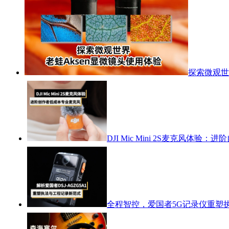
探索微观世
DJI Mic Mini 2S麦克风体
全程智控，爱国者5G记录仪重塑