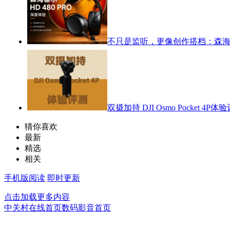
不只是监听，更像创作搭档：森海塞尔
双摄加持 DJI Osmo Pocket 4P体
猜你喜欢
最新
精选
相关
手机版阅读
即时更新
点击加载更多内容
中关村在线首页
数码影音首页