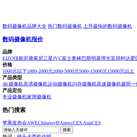
数码摄像机品牌大全
热门数码摄像机
上升最快的数码摄像机
数码摄像机报价
品牌
EIZO
佳能
尼康
索尼
三星
JVC
富士
奥林巴斯
明基
理光
宾得
柯达
爱
价格
1000元以下
1000-2000元
2000-5000元
5000-15000元
15000元以上
产品类型
4K摄像机
高清摄像机
运动摄像机
闪存摄像机
高速摄像机
摄照一
产品定位
专业摄像机
家用摄像机
热门搜索
苹果发布会
AWE
Chinajoy
IFA
mwc
CES Asia
CES
热词：
镜头
卡西欧
佳能