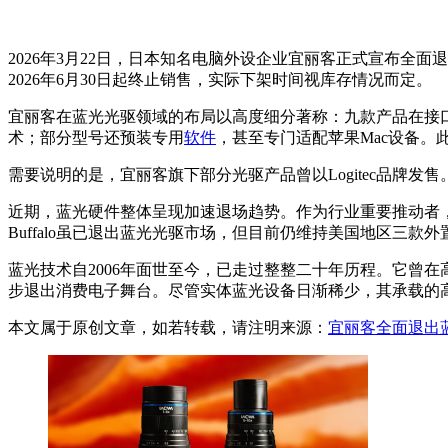
2026年3月22日，日本知名电脑外设企业宜丽客正式宣布全
2026年6月30日起终止销售，实际下架时间视库存情况而定。
宜丽客在蓝光光驱领域的布局以高度细分著称：九款产品在接口形
术；部分型号还预装专用
软件
，甚至专门适配苹果Mac设备
需要说明的是，宜丽客旗下部分光驱产品曾以Logitec品牌发售
近期，蓝光硬件整体呈现加速退场趋势。作为行业重要推动者
Buffalo虽已退出蓝光光驱市场，但目前仍维持美国地区三款
蓝光技术自2006年面世至今，已走过整整二十年历程。它曾
步退出消费电子舞台。尽管实体蓝光设备日渐稀少，其承载的
本文属于原创文章，如若转载，请注明来源：
宜丽客全面退出