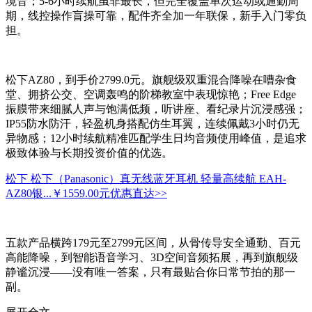
境音；5-6小时续航虽非最长，但完全覆盖单次运动或通勤周
期，线控操作盲操可靠，配件齐全加一年联保，新手入门零负
担。
松下AZ80，到手价2799.0元。旗舰级双重混合降噪在嘈杂食
堂、拥挤公交、空调轰鸣的阶梯教室中表现惊艳；Free Edge
振膜带来细腻人声与饱满低频，听讲座、看纪录片沉浸感强；
IP55防水防汗，轻盈机身搭配仿生耳翼，连续佩戴3小时仍无
异物感；12小时续航精准匹配学生日均音频使用峰值，是追求
极致体验与长期投资价值的优选。
松下 松下（Panasonic）真无线蓝牙耳机 轻量高续航 EAH-
AZ80银...
￥1559.00元
优惠直达>>
五款产品横跨179元至2799元区间，从骨传导安全通勤、百元
高能降噪，到智能语音学习、3D空间音频拓展，再到旗舰级
静谧沉浸——没有唯一答案，只有最贴合你日常节拍的那一
副。