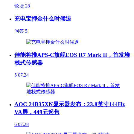
论坛
28
充电宝押金什么时候退
问答
5
佳能将推APS-C旗舰EOS R7 Mark II，首发堆
栈式传感器
5
07.24
AOC 24B35XN显示器发布：23.8英寸144Hz
VA屏，449元起售
6
07.28