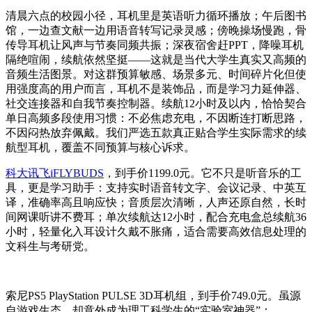
清晨六点的校园小径，耳机里是英语听力循环播放；午后图书
馆，一边查文献一边用语音转写记录灵感；傍晚操场慢跑，骨
传导耳机让风声与节奏同频共振；深夜宿舍赶PPT，降噪耳机
隔绝喧闹，续航依然坚挺——这就是当代大学生真实又高频的
音频生活图景。对这群预算敏感、场景多元、时间碎片化但使
用强度高的用户而言，耳机不是装饰品，而是学习力延伸器、
社交连接器和自我节奏控制器。续航12小时及以内，恰恰契合
单日高频多段使用习惯：不必焦虑充电，不因断连打断思路，
不因闷热放弃佩戴。我们严选五款真正贴合学生实际需求的续
航型耳机，覆盖不同预算与核心诉求。
科大讯飞iFLYBUDS
，到手价1199.0元。它不只是听音乐的工
具，更是学习助手：支持实时语音转文字、会议记录、中英互
译，准确率高且响应快；音质层次清晰，人声还原自然，长时
间网课听讲不费耳；单次续航达12小时，配合充电盒总续航36
小时，轻量化入耳设计久戴不胀痛，适合需要高效信息处理的
文科生与考研党。
索尼PS5 PlayStation PULSE 3D耳机组，到手价749.0元。虽源
自游戏生态，却意外成为理工科学生的“实验室神器”：