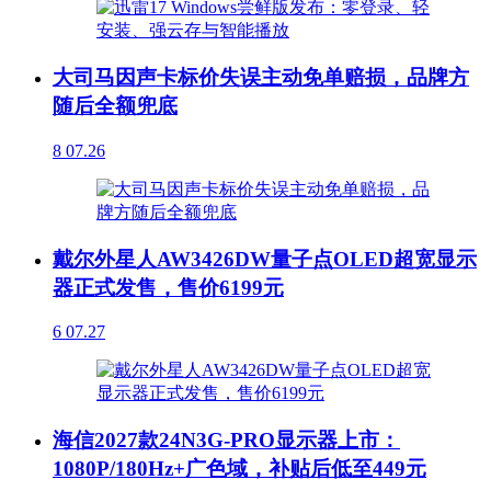
大司马因声卡标价失误主动免单赔损，品牌方
随后全额兜底
8
07.26
戴尔外星人AW3426DW量子点OLED超宽显示
器正式发售，售价6199元
6
07.27
海信2027款24N3G-PRO显示器上市：
1080P/180Hz+广色域，补贴后低至449元