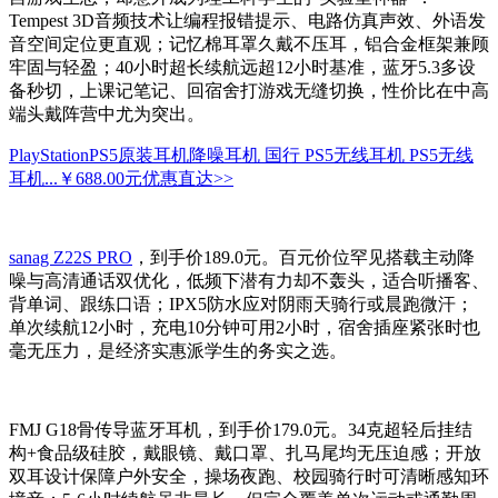
Tempest 3D音频技术让编程报错提示、电路仿真声效、外语发
音空间定位更直观；记忆棉耳罩久戴不压耳，铝合金框架兼顾
牢固与轻盈；40小时超长续航远超12小时基准，蓝牙5.3多设
备秒切，上课记笔记、回宿舍打游戏无缝切换，性价比在中高
端头戴阵营中尤为突出。
PlayStationPS5原装耳机降噪耳机 国行 PS5无线耳机 PS5无线
耳机...
￥688.00元
优惠直达>>
sanag Z22S PRO
，到手价189.0元。百元价位罕见搭载主动降
噪与高清通话双优化，低频下潜有力却不轰头，适合听播客、
背单词、跟练口语；IPX5防水应对阴雨天骑行或晨跑微汗；
单次续航12小时，充电10分钟可用2小时，宿舍插座紧张时也
毫无压力，是经济实惠派学生的务实之选。
FMJ G18骨传导蓝牙耳机，到手价179.0元。34克超轻后挂结
构+食品级硅胶，戴眼镜、戴口罩、扎马尾均无压迫感；开放
双耳设计保障户外安全，操场夜跑、校园骑行时可清晰感知环