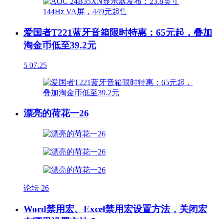
爱国者T221蓝牙音箱限时特惠：65元起，叠加
淘金币低至39.2元
5
07.25
漂亮的荷花一26
论坛
26
Word禁用宏、Excel禁用宏设置方法，关闭宏