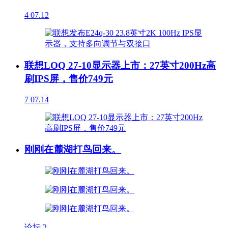
4
07.12
联想LOQ 27-10显示器上市：27英寸200Hz高
刷IPS屏，售价749元
7
07.14
刚刚在麓湖打鸟回来。
论坛
2