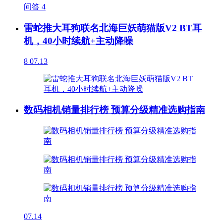
问答
4
雷蛇推大耳狗联名北海巨妖萌猫版V2 BT耳
机，40小时续航+主动降噪
8
07.13
数码相机销量排行榜 预算分级精准选购指南
07.14