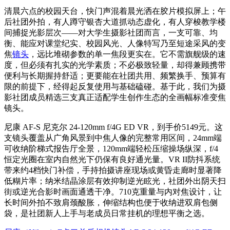
清晨六点的校园天台，快门声混着晨光洒在胶片模拟屏上；午
后社团外拍，有人蹲守银杏大道抓动态虚化，有人穿梭教学楼
间捕捉光影层次——对大学生摄影社团而言，一支可靠、均
衡、能应对课堂纪实、校园风光、人像特写乃至短途采风的变
焦
镜头
，远比堆砌参数的单一焦段更实在。它不需旗舰级的速
度，但必须有扎实的光学素质；不必极致轻量，却得兼顾携带
便利与长期握持舒适；更要能在社团共用、频繁换手、预算有
限的前提下，经得起反复使用与基础磕碰。基于此，我们为摄
影社团成员精选三支真正适配学生创作生态的全画幅标准变焦
镜头。
尼康 AF-S 尼克尔 24-120mm f/4G ED VR，到手价5149元。这
支镜头覆盖从广角风景到中焦人像的完整常用区间，24mm端
可收纳阶梯式报告厅全景，120mm端轻松压缩操场纵深，f/4
恒定光圈在室内自然光下仍保有良好通光量。VR II防抖系统
带来约4档快门补偿，手持拍摄讲座现场或黄昏走廊时显著降
低糊片率；纳米结晶涂层有效抑制逆光眩光，社团外出阴天扫
街或逆光合影时画面通透干净。710克重量与内对焦设计，让
长时间外拍不致肩颈酸胀，伸缩结构也便于收纳进双肩包侧
袋，是社团新人上手与老成员日常挂机的理想平衡之选。