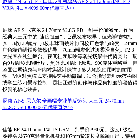
尼康（Nikon）F卡口单反相机镜头AF-S 24-120mm f/4G ED
VR防抖...
￥4699.00元
优惠直达>>
尼康 AF-S 尼克尔 24-70mm f/2.8G ED，到手价8899元。作为
经典大三元中的“速度担当”，它虽发布较早，但光学结构扎
实：3枚ED镜片与3枚非球面镜片协同校正色散与畸变，24mm
广角端边缘锐度依然优异，70mm端虚化过渡柔滑自然。f/2.8
大光圈在礼堂舞台、夜间社团展映等弱光场景中优势突出，配
合9片圆形光圈叶片，焦外光斑圆润饱满。900克体重略重，但
坚固金属镜身与IF内对焦设计保障了多人轮换使用时的耐用
性，M/A对焦模式支持快速手动微调，适合指导老师示范构图
或学生练习景深控制，是社团进阶创作与作品集打磨阶段值得
投资的核心装备。
尼康 AF-S 尼克尔 全画幅专业单反镜头 大三元 24-70mm
f/2.8G...
￥10999.00元
优惠直达>>
佳能 EF 24-105mm f/4L IS USM，到手价7990元。这支L级红
圈镜头以670克轻量化机身和107mm紧凑长度脱颖而出，特别