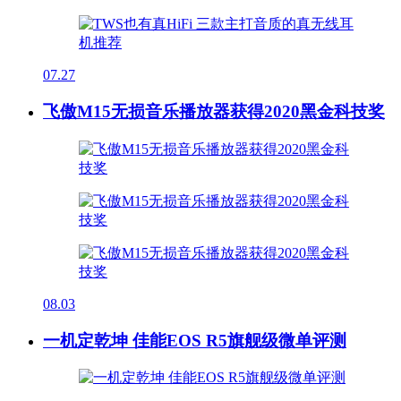
07.27
飞傲M15无损音乐播放器获得2020黑金科技奖
08.03
一机定乾坤 佳能EOS R5旗舰级微单评测