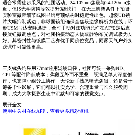
适合常需徒步采风的社团活动。24-105mm焦段与24-120mm接
近，但IS光学防抖等效提升3级快门，在无三脚架条件下拍摄
实验室微距细节或图书馆穹顶结构时稳定性出色。超级UD镜
片大幅抑制紫边，非球面镜组确保全焦段边缘解析力在线；环
形USM马达安静迅捷，全时手动对焦功能允许在AF锁定后直
接旋钮微调焦点，对社团拍摄动态人物或静物布光调试极为友
好。其密封性与镀膜工艺亦优于同价位竞品，雨雾天气户外实
践课中可靠性更高。
三支镜头均采用77mm通用滤镜口径，社团可统一采购ND、
CPL等配件降低成本；焦段互补而不重叠，既满足单人深度创
作，也支撑小组分工协作。无论新手熟悉曝光逻辑，还是骨干
筹备毕业影展，它们都以扎实光学、合理重量与长久服役周
期，成为大学摄影生态中沉默却可靠的视觉支点。
展开全文
使用中关村在线APP，查看更多精彩资讯