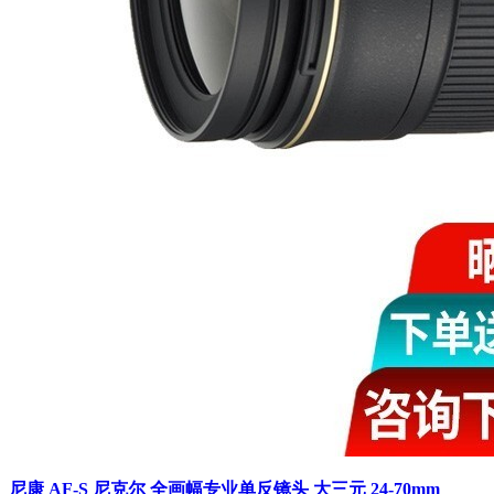
尼康 AF-S 尼克尔 全画幅专业单反镜头 大三元 24-70mm