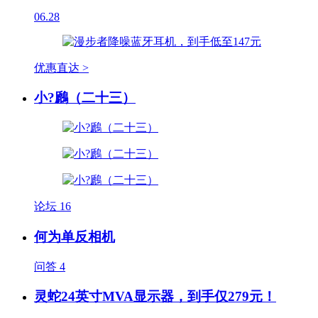
06.28
优惠直达 >
小?鷉（二十三）
论坛
16
何为单反相机
问答
4
灵蛇24英寸MVA显示器，到手仅279元！