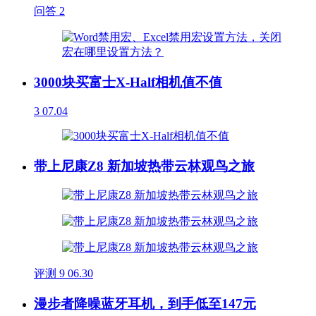
问答
2
3000块买富士X-Half相机值不值
3
07.04
带上尼康Z8 新加坡热带云林观鸟之旅
评测
9
06.30
漫步者降噪蓝牙耳机，到手低至147元