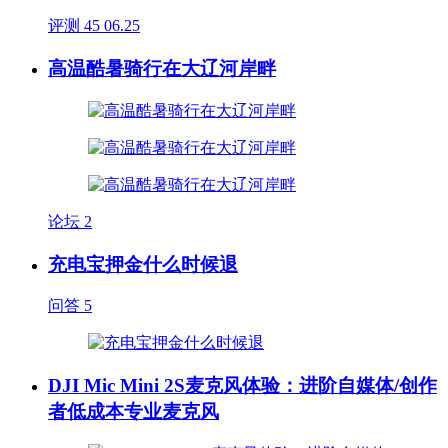
评测
45
06.25
高温酷暑骑行在大辽河岸畔
论坛
2
充电宝押金什么时候退
问答
5
DJI Mic Mini 2S麦克风体验：进阶自媒体/创作
者低成本专业麦克风