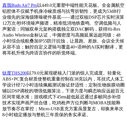
真我Buds Air7 Pro
以449.0元重塑中端性能天花板。全金属航空
铝腔体不仅赋予机身冷峻质感与抗弯折韧性，更成为53dB行
业领先的深海级降噪硬件基底——通过双核DSP芯片实时演算
12万次/秒环境噪声频谱，精准抵消地铁轰鸣、空调低频与人
声絮语；同轴双单元架构搭载独立双DAC解码，获得Hi-Res
Audio Wireless金标认证，中频密度与高频延展远超同级；48
小时综合续航叠加IP55防汗抗蚀，让晨跑、差旅、会议全天候
从容不迫；触控自定义逻辑与覆盖40+语种的AI实时翻译，更
将耳机升维为跨语言协作的听觉终端。
钛度THS200
以79.0元展现硬核入门派的惊人完成度。轻量化
ABS+PC复合材质使整机重量控制在38克以内，耳挂式人体工
学设计经72小时连续佩戴测试验证舒适性；定制生物振膜动圈
辅以DSP调校的增强低频算法，下潜力度与瞬态响应远超百元
区间常规水准；游戏模式下45ms超低延迟通过多帧同步补偿
技术实现声画严丝合缝，吃鸡枪声方位判断与MOBA技能释
放节奏尽在掌控；Micro-USB直充方案虽显复古，却换来单次
8小时稳定播放与整机三年质保的务实承诺。