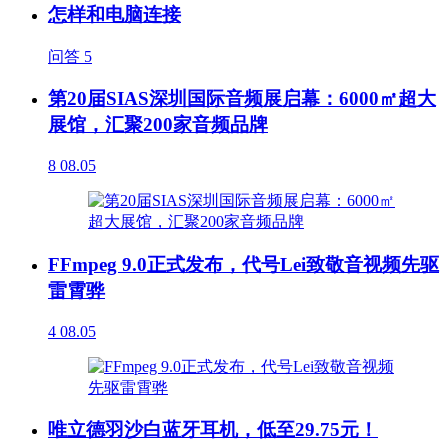
怎样和电脑连接
问答
5
第20届SIAS深圳国际音频展启幕：6000㎡超大
展馆，汇聚200家音频品牌
8
08.05
FFmpeg 9.0正式发布，代号Lei致敬音视频先驱
雷霄骅
4
08.05
唯立德羽沙白蓝牙耳机，低至29.75元！