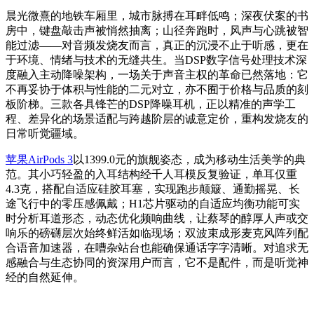
晨光微熹的地铁车厢里，城市脉搏在耳畔低鸣；深夜伏案的书
房中，键盘敲击声被悄然抽离；山径奔跑时，风声与心跳被智
能过滤——对音频发烧友而言，真正的沉浸不止于听感，更在
于环境、情绪与技术的无缝共生。当DSP数字信号处理技术深
度融入主动降噪架构，一场关于声音主权的革命已然落地：它
不再妥协于体积与性能的二元对立，亦不囿于价格与品质的刻
板阶梯。三款各具锋芒的DSP降噪耳机，正以精准的声学工
程、差异化的场景适配与跨越阶层的诚意定价，重构发烧友的
日常听觉疆域。
苹果AirPods 3
以1399.0元的旗舰姿态，成为移动生活美学的典
范。其小巧轻盈的入耳结构经千人耳模反复验证，单耳仅重
4.3克，搭配自适应硅胶耳塞，实现跑步颠簸、通勤摇晃、长
途飞行中的零压感佩戴；H1芯片驱动的自适应均衡功能可实
时分析耳道形态，动态优化频响曲线，让蔡琴的醇厚人声或交
响乐的磅礴层次始终鲜活如临现场；双波束成形麦克风阵列配
合语音加速器，在嘈杂站台也能确保通话字字清晰。对追求无
感融合与生态协同的资深用户而言，它不是配件，而是听觉神
经的自然延伸。