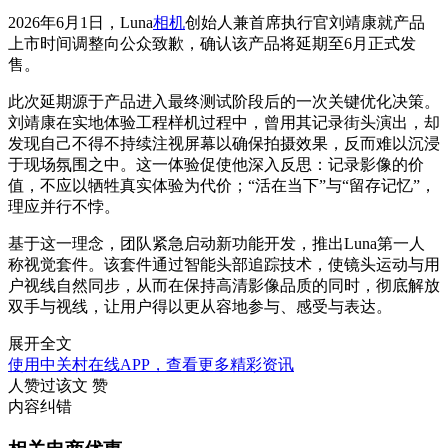
2026年6月1日，Luna
相机
创始人兼首席执行官刘靖康就产品
上市时间调整向公众致歉，确认该产品将延期至6月正式发
售。
此次延期源于产品进入最终测试阶段后的一次关键优化决策。
刘靖康在实地体验工程样机过程中，曾用其记录街头演出，却
发现自己不得不持续注视屏幕以确保拍摄效果，反而难以沉浸
于现场氛围之中。这一体验促使他深入反思：记录影像的价
值，不应以牺牲真实体验为代价；“活在当下”与“留存记忆”，
理应并行不悖。
基于这一理念，团队紧急启动新功能开发，推出Luna第一人
称视觉套件。该套件通过智能头部追踪技术，使镜头运动与用
户视线自然同步，从而在保持高清影像品质的同时，彻底解放
双手与视线，让用户得以更从容地参与、感受与表达。
展开全文
使用中关村在线APP，查看更多精彩资讯
人赞过该文
赞
内容纠错