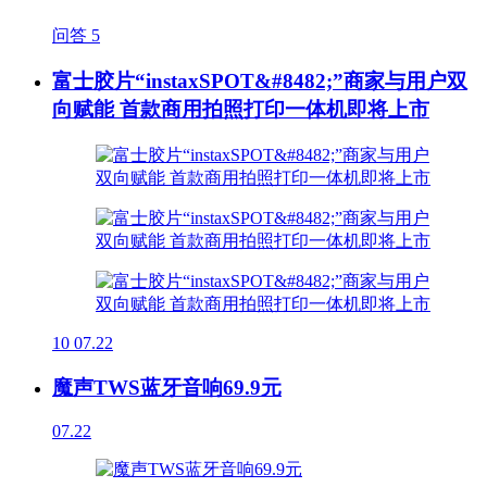
问答
5
富士胶片“instaxSPOT&#8482;”商家与用户双
向赋能 首款商用拍照打印一体机即将上市
10
07.22
魔声TWS蓝牙音响69.9元
07.22