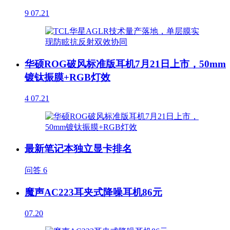
9
07.21
华硕ROG破风标准版耳机7月21日上市，50mm
镀钛振膜+RGB灯效
4
07.21
最新笔记本独立显卡排名
问答
6
魔声AC223耳夹式降噪耳机86元
07.20