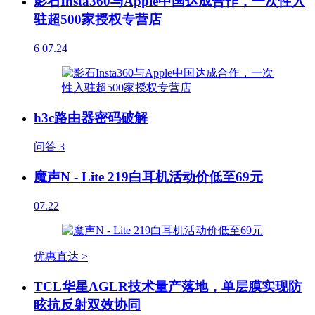
影石Insta360与Apple中国达成合作，一次性入
驻超500家授权专营店
6
07.24
h3c路由器密码破解
问答
3
魔声N - Lite 219白耳机活动价低至69元
07.22
优惠直达 >
TCL华星AGLR技术量产落地，单层膜实现防
眩抗反射双效协同