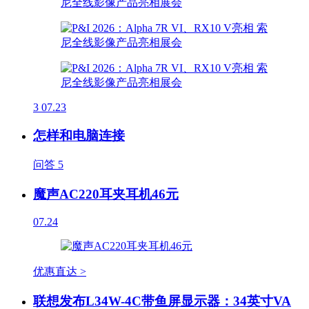
3
07.23
怎样和电脑连接
问答
5
魔声AC220耳夹耳机46元
07.24
优惠直达 >
联想发布L34W-4C带鱼屏显示器：34英寸VA