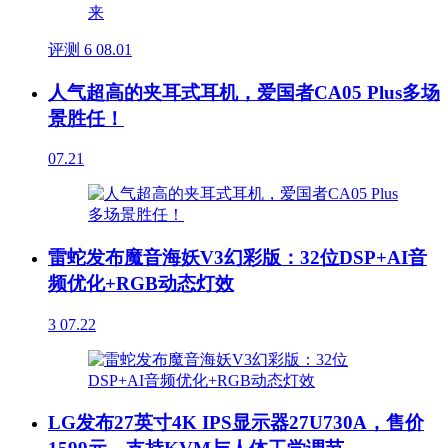
评测
6
08.01
人气超高的夹耳式耳机，爱国者CA05 Plus多场
景胜任！
07.21
雷蛇发布魔音海妖V3幻彩版：32位DSP+AI音
频优化+RGB动态灯效
3
07.22
LG发布27英寸4K IPS显示器27U730A，售价