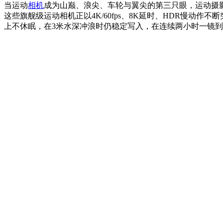
当运动
相机
成为山巅、浪尖、车轮与翼尖的第三只眼，运动摄
这些旗舰级运动相机正以4K/60fps、8K延时、HDR慢动
上不休眠，在3米水深冲浪时仍稳定写入，在连续两小时一镜