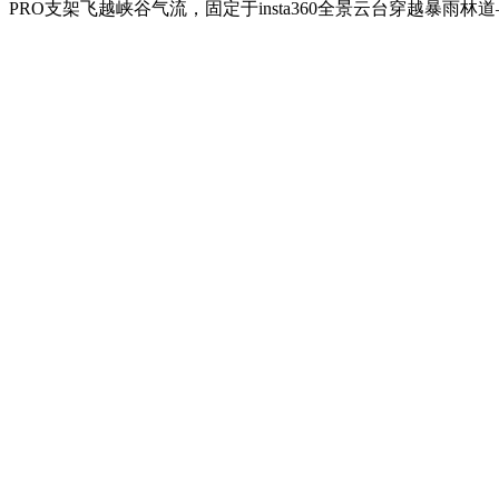
PRO支架飞越峡谷气流，固定于insta360全景云台穿越暴雨