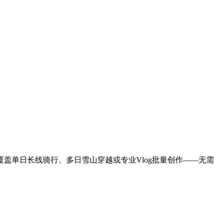
B容量覆盖单日长线骑行、多日雪山穿越或专业Vlog批量创作——无需