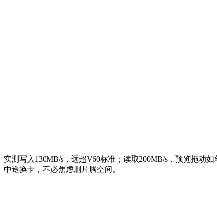
实测写入130MB/s，远超V60标准；读取200MB/s，预览
中途换卡，不必焦虑删片腾空间。