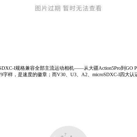
-I规格兼容全部主流运动相机——从大疆Action5Pro到GO P
字样，是速度的徽章；而V30、U3、A2、microSDXC-I