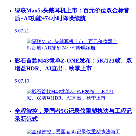
绿联Max5s头戴耳机上市：百元价位双金标音
质+AI功能+74小时降噪续航
5
07.21
影石首款M43微单Z-ONE发布：5K/121帧、双
增益HDR、AI直出，秋季上市
5
07.19
全程智控，爱国者5G记录仪重塑执法与工程记
录新范式