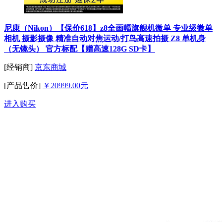
尼康（Nikon）【保价618】z8全画幅旗舰机微单 专业级微单
相机 摄影摄像 精准自动对焦运动/打鸟高速拍摄 Z8 单机身
（无镜头） 官方标配【赠高速128G SD卡】
[经销商]
京东商城
[产品售价]
￥20999.00元
进入购买