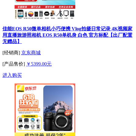
佳能EOS R50微单相机小巧便携 Vlog拍摄日常记录 4K视频家
用直播旅游照相机 EOS R50单机身 白色 官方标配【出厂配置
无赠品】
[经销商]
京东商城
[产品售价]
￥5399.00元
进入购买