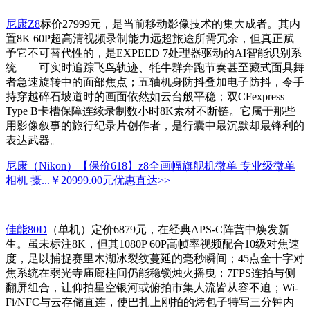
尼康Z8
标价27999元，是当前移动影像技术的集大成者。其内
置8K 60P超高清视频录制能力远超旅途所需冗余，但真正赋
予它不可替代性的，是EXPEED 7处理器驱动的AI智能识别系
统——可实时追踪飞鸟轨迹、牦牛群奔跑节奏甚至藏式面具舞
者急速旋转中的面部焦点；五轴机身防抖叠加电子防抖，令手
持穿越碎石坡道时的画面依然如云台般平稳；双CFexpress
Type B卡槽保障连续录制数小时8K素材不断链。它属于那些
用影像叙事的旅行纪录片创作者，是行囊中最沉默却最锋利的
表达武器。
尼康（Nikon）【保价618】z8全画幅旗舰机微单 专业级微单
相机 摄...
￥20999.00元
优惠直达>>
佳能80D
（单机）定价6879元，在经典APS-C阵营中焕发新
生。虽未标注8K，但其1080P 60P高帧率视频配合10级对焦速
度，足以捕捉赛里木湖冰裂纹蔓延的毫秒瞬间；45点全十字对
焦系统在弱光寺庙廊柱间仍能稳锁烛火摇曳；7FPS连拍与侧
翻屏组合，让仰拍星空银河或俯拍市集人流皆从容不迫；Wi-
Fi/NFC与云存储直连，使巴扎上刚拍的烤包子特写三分钟内