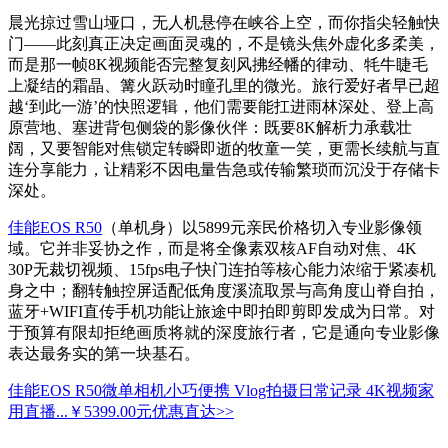
晨光掠过雪山垭口，无人机悬停在峡谷上空，而你指尖轻触快
门——此刻真正决定画面灵魂的，不是镜头焦外虚化多柔美，
而是那一帧8K视频能否完整复刻风拂经幡的律动、牦牛睫毛
上凝结的霜晶、篝火跃动时瞳孔里的微光。旅行爱好者早已超
越‘到此一游’的快照逻辑，他们需要能扛进雨林深处、登上高
原营地、塞进背包侧袋的影像伙伴：既要8K解析力承载壮
阔，又要智能对焦锁定转瞬即逝的牧童一笑，更需长续航与直
连分享能力，让精彩不因电量告急或传输繁琐而沉没于存储卡
深处。
佳能EOS R50
（单机身）以5899元亲民价格切入专业影像领
域。它并非妥协之作，而是将全像素双核AF自动对焦、4K
30P无裁切视频、15fps电子快门连拍等核心能力浓缩于紧凑机
身之中；翻转触控屏适配低角度溪流取景与高角度山脊自拍，
蓝牙+WIFI直传手机功能让旅途中即拍即剪即发成为日常。对
于预算有限却拒绝画质将就的深度旅行者，它是通向专业影像
表达最务实的第一块基石。
佳能EOS R50微单相机小巧便携 Vlog拍摄日常记录 4K视频家
用直播...
￥5399.00元
优惠直达>>