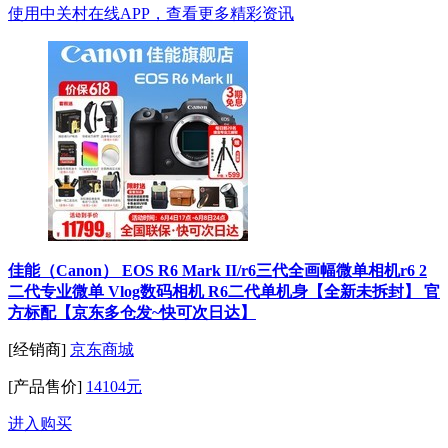
使用中关村在线APP，查看更多精彩资讯
佳能（Canon） EOS R6 Mark II/r6三代全画幅微单相机r6 2
二代专业微单 Vlog数码相机 R6二代单机身【全新未拆封】 官
方标配【京东多仓发~快可次日达】
[经销商]
京东商城
[产品售价]
14104元
进入购买