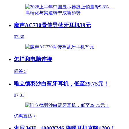
魔声AC730骨传导蓝牙耳机39元
07.30
怎样和电脑连接
问答
5
唯立德羽沙白蓝牙耳机，低至29.75元！
07.31
优惠直达 >
索尼 WH - 1000XM6 降噪耳机直降1700！