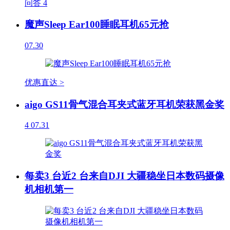
问答
4
魔声Sleep Ear100睡眠耳机65元抢
07.30
优惠直达 >
aigo GS11骨气混合耳夹式蓝牙耳机荣获黑金奖
4
07.31
每卖3 台近2 台来自DJI 大疆稳坐日本数码摄像
机相机第一