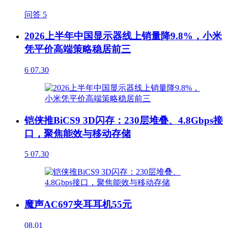
问答
5
2026上半年中国显示器线上销量降9.8%，小米
凭平价高端策略稳居前三
6
07.30
铠侠推BiCS9 3D闪存：230层堆叠、4.8Gbps接
口，聚焦能效与移动存储
5
07.30
魔声AC697夹耳耳机55元
08.01