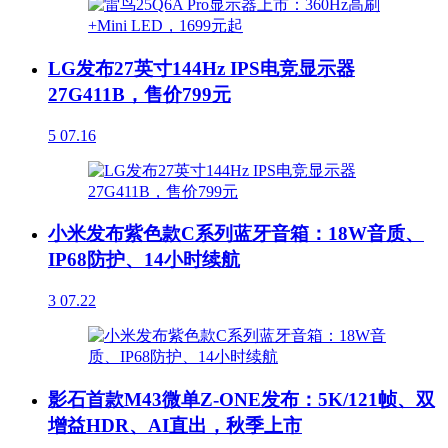
LG发布27英寸144Hz IPS电竞显示器
27G411B，售价799元
5
07.16
小米发布紫色款C系列蓝牙音箱：18W音质、
IP68防护、14小时续航
3
07.22
影石首款M43微单Z-ONE发布：5K/121帧、双
增益HDR、AI直出，秋季上市