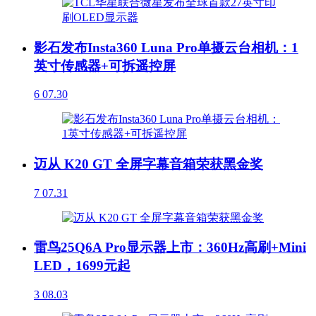
影石发布Insta360 Luna Pro单摄云台相机：1
英寸传感器+可拆遥控屏
6
07.30
迈从 K20 GT 全屏字幕音箱荣获黑金奖
7
07.31
雷鸟25Q6A Pro显示器上市：360Hz高刷+Mini
LED，1699元起
3
08.03