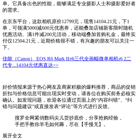
单。它具备出色的性能，能够满足专业摄影人士和摄影爱好者
的需求。
在京东平台，这款相机原价12799元，现售14104.21元，下1
单，可领满5000减600元优惠券，还能叠加店铺新客限时随机
优惠活动、满1件减200元活动，移动端叠加首购礼金，最终实
付仅12504.21元，近期价格很不错，有兴趣的朋友可以关注一
下。
佳能（Canon） EOS R6 Mark II/r6三代全画幅微单相机r6 2二
代专...
14104元
优惠直达>>
好价情报来源于热心网友及商家积极的爆料推荐，商品的促销
折扣与价格信息可能出现实时变动，请各位在购买前务必核实
确认。如发现问题，欢迎各位通过页面上的“内容纠错”、“纠
错与问题建议”或直接发表“评论”等方式进行反馈。
搜罗全网紧俏数码尖儿货抄底价，分享抢购经验，
手把手教你羊毛如何薅，尽在【手慢无】。
展开全文