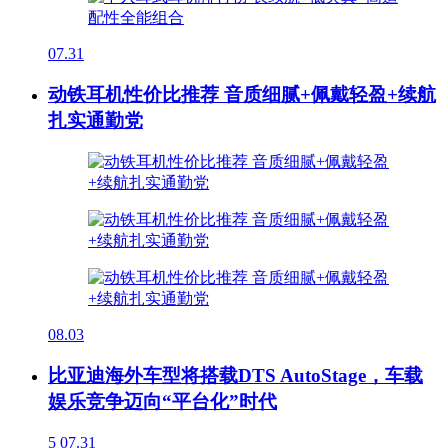
07.31
动铁耳机性价比推荐 音质细腻+佩戴轻盈+续航
扎实通勤党
08.03
比亚迪海外车型将搭载DTS AutoStage，车载
娱乐竞争迈向“平台化”时代
5
07.31