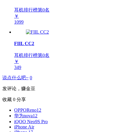
耳机排行榜第
0
名
￥
1099
FIIL CC2
耳机排行榜第
0
名
￥
349
说点什么吧~
0
发评论，赚金豆
收藏
0
分享
OPPOReno12
华为nova12
iQOO Neo9S Pro
iPhone Air