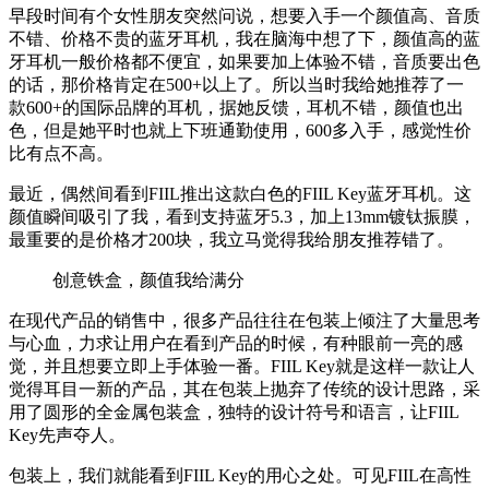
早段时间有个女性朋友突然问说，想要入手一个颜值高、音质
不错、价格不贵的蓝牙耳机，我在脑海中想了下，颜值高的蓝
牙耳机一般价格都不便宜，如果要加上体验不错，音质要出色
的话，那价格肯定在500+以上了。所以当时我给她推荐了一
款600+的国际品牌的耳机，据她反馈，耳机不错，颜值也出
色，但是她平时也就上下班通勤使用，600多入手，感觉性价
比有点不高。
最近，偶然间看到FIIL推出这款白色的
FIIL Key
蓝牙耳机。这
颜值瞬间吸引了我，看到支持蓝牙5.3，加上13mm镀钛振膜，
最重要的是价格才200块，我立马觉得我给朋友推荐错了。
创意铁盒，颜值我给满分
在现代产品的销售中，很多产品往往在包装上倾注了大量思考
与心血，力求让用户在看到产品的时候，有种眼前一亮的感
觉，并且想要立即上手体验一番。FIIL Key就是这样一款让人
觉得耳目一新的产品，其在包装上抛弃了传统的设计思路，采
用了圆形的全金属包装盒，独特的设计符号和语言，让FIIL
Key先声夺人。
包装上，我们就能看到FIIL Key的用心之处。可见FIIL在高性