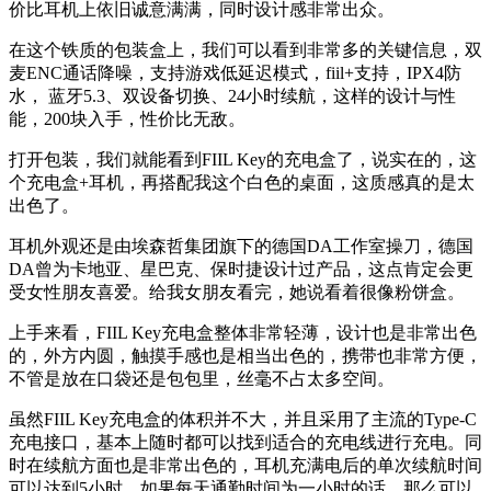
价比耳机上依旧诚意满满，同时设计感非常出众。
在这个铁质的包装盒上，我们可以看到非常多的关键信息，双
麦ENC通话降噪，支持游戏低延迟模式，fiil+支持，IPX4防
水， 蓝牙5.3、双设备切换、24小时续航，这样的设计与性
能，200块入手，性价比无敌。
打开包装，我们就能看到FIIL Key的充电盒了，说实在的，这
个充电盒+耳机，再搭配我这个白色的桌面，这质感真的是太
出色了。
耳机外观还是由埃森哲集团旗下的德国DA工作室操刀，德国
DA曾为卡地亚、星巴克、保时捷设计过产品，这点肯定会更
受女性朋友喜爱。给我女朋友看完，她说看着很像粉饼盒。
上手来看，FIIL Key充电盒整体非常轻薄，设计也是非常出色
的，外方内圆，触摸手感也是相当出色的，携带也非常方便，
不管是放在口袋还是包包里，丝毫不占太多空间。
虽然FIIL Key充电盒的体积并不大，并且采用了主流的Type-C
充电接口，基本上随时都可以找到适合的充电线进行充电。同
时在续航方面也是非常出色的，耳机充满电后的单次续航时间
可以达到5小时，如果每天通勤时间为一小时的话，那么可以