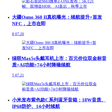
大疆Osmo 360 II真机曝光：续航提升+首发
NFC，上市在即
8
07.20
绿联Max5s头戴耳机上市：百元价位双金标音
质+AI功能+74小时降噪续航
5
07.21
小米发布紫色款C系列蓝牙音箱：18W音质、
IP68防护、14小时续航