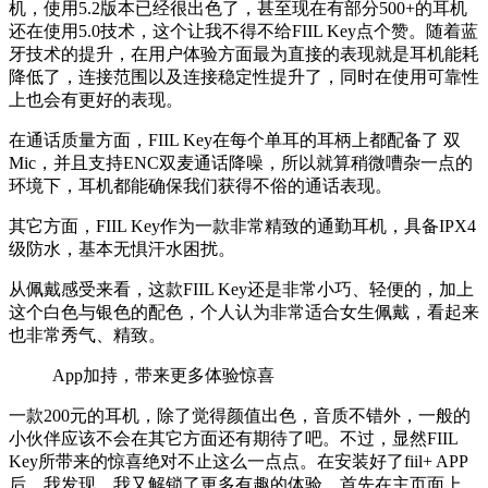
机，使用5.2版本已经很出色了，甚至现在有部分500+的耳机
还在使用5.0技术，这个让我不得不给FIIL Key点个赞。随着蓝
牙技术的提升，在用户体验方面最为直接的表现就是耳机能耗
降低了，连接范围以及连接稳定性提升了，同时在使用可靠性
上也会有更好的表现。
在通话质量方面，FIIL Key在每个单耳的耳柄上都配备了 双
Mic，并且支持ENC双麦通话降噪，所以就算稍微嘈杂一点的
环境下，耳机都能确保我们获得不俗的通话表现。
其它方面，FIIL Key作为一款非常精致的通勤耳机，具备IPX4
级防水，基本无惧汗水困扰。
从佩戴感受来看，这款FIIL Key还是非常小巧、轻便的，加上
这个白色与银色的配色，个人认为非常适合女生佩戴，看起来
也非常秀气、精致。
App加持，带来更多体验惊喜
一款200元的耳机，除了觉得颜值出色，音质不错外，一般的
小伙伴应该不会在其它方面还有期待了吧。不过，显然FIIL
Key所带来的惊喜绝对不止这么一点点。在安装好了fiil+ APP
后，我发现，我又解锁了更多有趣的体验，首先在主页面上，