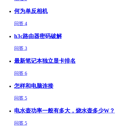
何为单反相机
问答
4
h3c路由器密码破解
问答
3
最新笔记本独立显卡排名
问答
6
怎样和电脑连接
问答
5
电水壶功率一般有多大，烧水壶多少W？
问答
5