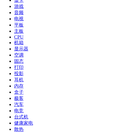
显卡
游戏
音频
电视
平板
主板
CPU
机箱
显示器
空调
固态
打印
投影
耳机
内存
盒子
极客
汽车
电竞
台式机
健康家电
散热