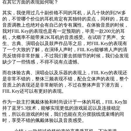
在其它方面的表现如何呢？
其实，我使用过几十副价格不同的耳机，从几十块的到2W多
的，不管哪个价位的耳机肯定有其独特的卖点，同样的，其在
音质调教上也绝对会有自己的专有属性。在体验音质的时候，
我对
FIIL Key的表现也是有一定预期的，毕竟一款200元的耳
机，大概率不能带来2K耳机的音质感受。
在试听了男声、女
生、古典、演唱会以及鼓声作品等之后，对
FIIL Key的表现
有
了一个大致的了解，在演绎人声时，
FIIL Key
能够将人声的清
亮反馈得非常舒服，不过我们要去抓细节的时候，我们会发现
缺少了一些情感，不得不说有点遗憾。
而在体验古典、演唱会以及乐器的表现上，
FIIL Key
的表现还
是非常不错的，整体三频表现不错，配合立体声的表现，整个
音质上的表现还是非常耐听的，不过在整体声音下潜方面，
FIIL Key还可以有更好的表现
。
作为一款主打佩戴体验和时尚设计于一体的耳机，
FIIL Key
加
持了蓝牙5.3技术，能够实现更低的游戏延迟以及连接稳定
性，所以在游戏的时候，我们也能在充分摆脱线缆束缚的同
时，享受不错的佩戴体验以及音质感受。