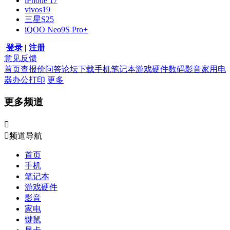
iPhone 17
vivos19
三星S25
iQOO Neo9S Pro+
登录
|
注册
意见反馈
首页
查报价
问答
论坛
下载
手机
笔记本
游戏硬件
数码影音
家用电
器
办公打印
更多
更多频道


频道导航
首页
手机
笔记本
游戏硬件
影音
家电
键鼠