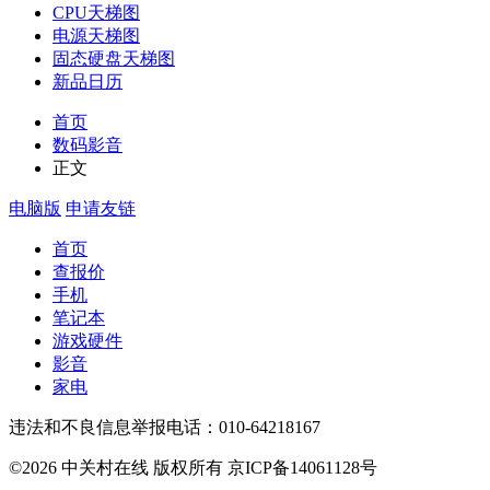
CPU天梯图
电源天梯图
固态硬盘天梯图
新品日历
首页
数码影音
正文
电脑版
申请友链
首页
查报价
手机
笔记本
游戏硬件
影音
家电
违法和不良信息举报电话：010-64218167
©2026 中关村在线 版权所有 京ICP备14061128号