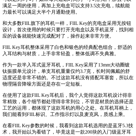
满足一周的使用，再加上充电盒可以支持3.5次充电，续航能
力最长可以满足大半个月通勤使用。
和大多数FIIL旗下的耳机一样，FIIL Key的充电盒采用无按钮
设计，首次使用的时候只要打开充电盒以及手机蓝牙，找到相
应的设备就能快速完成配对了，操作起来非常方便。
FIIL Key
耳机整体采用了白色和银色的经典配色组合，舒适的
入耳结构与材质，上手非常轻盈，整体低调不失典雅。
作为一款半入耳式蓝牙耳机，FIIL Key采用了13mm大动圈镀
钛振膜单元设计，单支耳机重量仅约3.7克，长时间佩戴的舒
适度还是非常不错的。不过这款耳机没有搭配耳塞套，所以在
物理隔音降噪方面还是存在一定短板。
在使用了这款FIIL Key耳机后，我个人觉得这款耳机设计得非
常精致，各个细节都处理得非常到位，不管是材质的选择还是
工艺的运用，都体现了这款耳机的用心之处。在耳机耳柄上，
我们能看到FIIL标识、工作指示灯以及麦克风，质感上乘。
在看FIIL Key参数的时候，我看到这款耳机选用的是蓝牙5.3技
术，我开始以为看错了，毕竟这是一款200块的入门级蓝牙耳