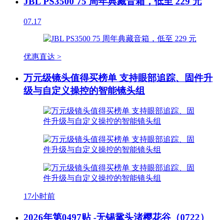
JBL PS3500 75 周年典藏音箱，低至 229 元
07.17
优惠直达 >
万元级镜头值得买榜单 支持眼部追踪、固件升
级与自定义操控的智能镜头组
17小时前
2026年第0497贴 -无锡鼋头渚樱花谷（0722）