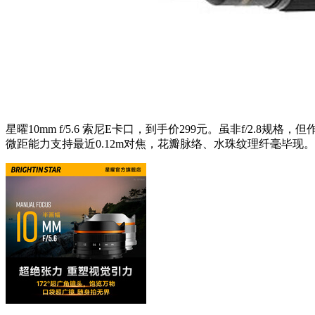
星曜10mm f/5.6 索尼E卡口，到手价299元。虽非f/2
微距能力支持最近0.12m对焦，花瓣脉络、水珠纹理纤毫毕