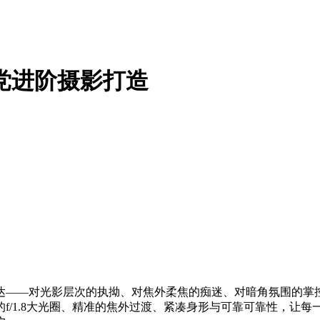
机党进阶摄影打造
达——对光影层次的执拗、对焦外柔焦的痴迷、对暗角氛围的掌
f/1.8大光圈、精准的焦外过渡、紧凑身形与可靠可靠性，让