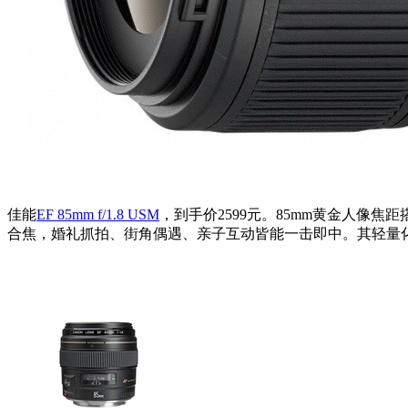
佳能
EF 85mm f/1.8 USM
，到手价2599元。85mm黄金人像焦距
合焦，婚礼抓拍、街角偶遇、亲子互动皆能一击即中。其轻量化设