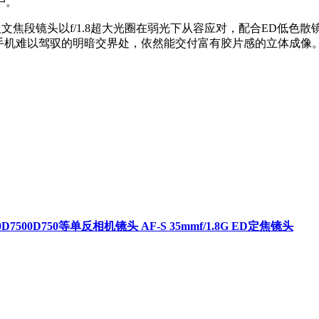
户。
元。这支经典人文焦段镜头以f/1.8超大光圈在弱光下从容应对，配合E
，在手机难以驾驭的明暗交界处，依然能交付富有胶片感的立体成
00D750等单反相机镜头 AF-S 35mmf/1.8G ED定焦镜头