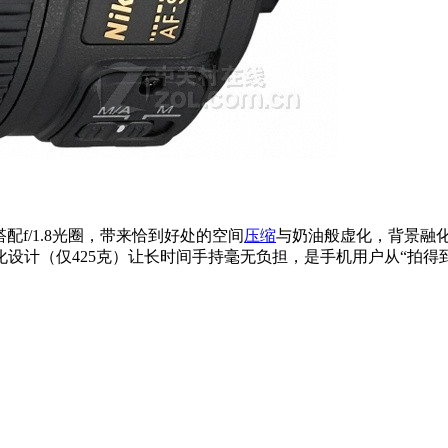
搭配f/1.8光圈，带来恰到好处的空间
压缩
与奶油般虚化，背景融
计（仅425克）让长时间手持毫无负担，是手机用户从“拍得到