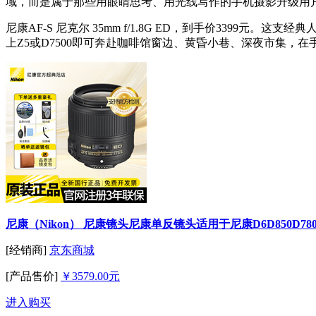
域，而是属于那些用眼睛思考、用光线写作的手机摄影升级用
尼康AF-S 尼克尔 35mm f/1.8G ED，到手价3399
上Z5或D7500即可奔赴咖啡馆窗边、黄昏小巷、深夜市集
尼康（Nikon） 尼康镜头尼康单反镜头适用于尼康D6D850D780D75
[经销商]
京东商城
[产品售价]
￥3579.00元
进入购买