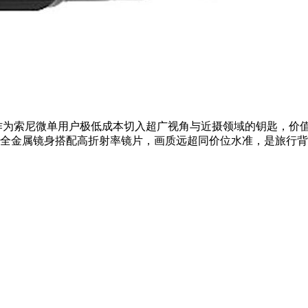
.8规格，但作为索尼微单用户极低成本切入超广视角与近摄领域的钥匙，
现。全金属镜身搭配高折射率镜片，画质远超同价位水准，是旅行