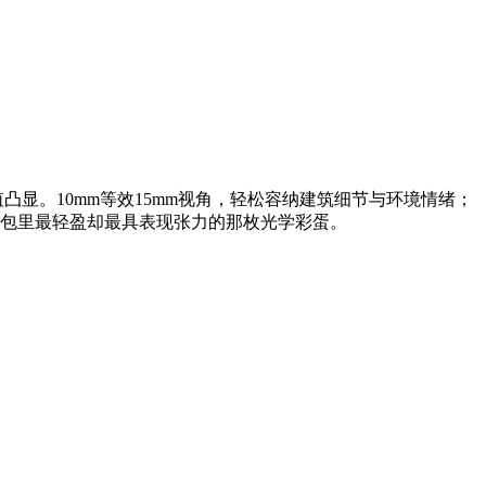
价值凸显。10mm等效15mm视角，轻松容纳建筑细节与环境情绪；
背包里最轻盈却最具表现张力的那枚光学彩蛋。