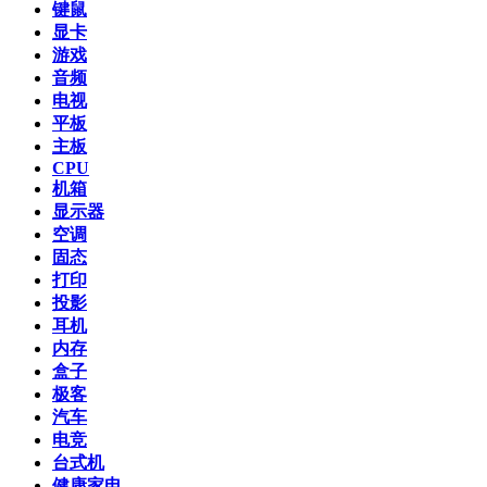
键鼠
显卡
游戏
音频
电视
平板
主板
CPU
机箱
显示器
空调
固态
打印
投影
耳机
内存
盒子
极客
汽车
电竞
台式机
健康家电