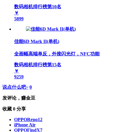
数码相机排行榜第
10
名
￥
5899
佳能6D Mark II(单机)
全画幅高端单反，外接闪光灯，NFC功能
数码相机排行榜第
15
名
￥
9259
说点什么吧~
0
发评论，赚金豆
收藏
0
分享
OPPOReno12
iPhone Air
OPPOFindX7