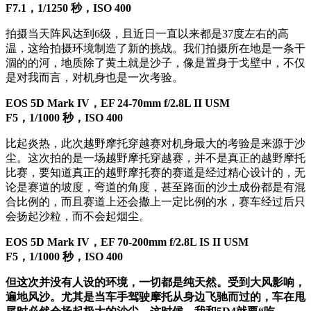
F7.1，1/1250 秒，ISO 400
拍摄当天阵风达到6级，且近日一直以来都是37度左右的高
温，这给拍摄环境制造了新的挑战。我们拍摄所在地是一条干
涸的的河，地质除了黄土就是沙子，像是置身于戈壁中，不仅
是对我而言，对机身也是一次考验。
EOS 5D Mark IV，EF 24-70mm f/2.8L II USM
F5，1/1000 秒，ISO 400
比起炎热，此次越野摩托穿越赛对机身最大的考验是来源于沙
尘。这次拍的是一场越野摩托穿越赛，并不是真正的越野摩托
比赛，要知道真正的越野摩托赛的赛道是经过精心设计的，无
论是赛道的坡度，弯道的角度，甚至路面的沙土成份都是有混
合比例的，而且赛道上还会撒上一定比例的水，赛车经过后只
会扬起沙粒，而不会起烟尘。
EOS 5D Mark IV，EF 70-200mm f/2.8L IS II USM
F5，1/1000 秒，ISO 400
但这次并没有人设的环境，一切都是纯天然。受到大风影响，
遍地风沙。尤其是当车手驾驶摩托从身边飞驰而过的，车在甩