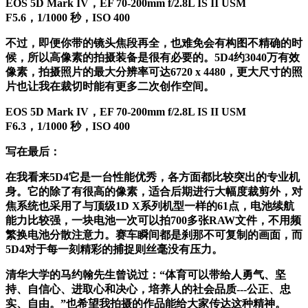
EOS 5D Mark IV，EF 70-200mm f/2.8L IS II USM
F5.6，1/1000 秒，ISO 400
不过，即便你带的镜头焦段再全，也难免会有构图不精确的时
候，所以高像素的拍摄装备是很有必要的。5D4约3040万有效
像素，拍摄照片的最大分辨率可达6720 x 4480，更大尺寸的照
片也让我在裁切时能有更多二次创作空间。
EOS 5D Mark IV，EF 70-200mm f/2.8L IS II USM
F6.3，1/1000 秒，ISO 400
写在最后：
在我看来5D4它是一台性能优秀，各方面都比较突出的专业机
身。它的除了有很高的像素，适合后期进行大幅度裁剪外，对
焦系统也采用了与顶级1D X系列机型一样的61点，电池续航
能力比较强，一块电池一次可以拍700多张RAW文件，不用频
繁换电池分散注意力。赛车瞬间都是刹那不可复制的画面，而
5D4对于每一刻精彩的捕捉则丝毫没有压力。
清华大学的马约翰先生曾说过：“体育可以带给人勇气、坚
持、自信心、进取心和决心，培养人的社会品质---公正、忠
实、自由。”也希望我拍摄的作品能给大家传达这种精神。