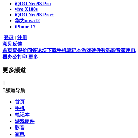
iQOO Neo9S Pro
vivo X100s
iQOO Neo9S Pro+
华为nova12
iPhone 17
登录
|
注册
意见反馈
首页
查报价
问答
论坛
下载
手机
笔记本
游戏硬件
数码影音
家用电
器
办公打印
更多
更多频道


频道导航
首页
手机
笔记本
游戏硬件
影音
家电