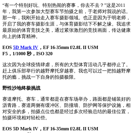
“有一个特别好玩、特别热闹的赛事，你去不去？”这是2011
年，我第一次参加大型赛车节拍摄之前，于老师对我说的话。
那一年，我刚开始走入赛车摄影领域。也正是因为于明老师，
开启了我的赛车摄影生涯，与体育摄影结下不解之缘。我追求
最原始的体育竞技之美，通过紧张激烈的竞技画面，传达健康
向上的体育精神。
EOS
5D Mark IV
，EF 16-35mm f/2.8L II USM
F5，1/1000 秒，ISO 320
这次因为全球疫情肆虐，所有的大型体育活动几乎都停止了。
赶上俱乐部举行的越野摩托穿越赛。我也可以过一把拍越野摩
托的瘾，挑战一下自身的拍摄极限。
野性沙地终极挑战
赛道摩托、赛车，通常都是在赛车场举办，路面都是铺装好的
沥青路，赛道两侧有缓冲区、防撞墙、防护网等保护设施，相
对安全的多，拍摄点位也都是经过多次经验总结的最佳位置，
拍摄环境相对轻松些。
EOS 5D Mark IV，EF 16-35mm f/2.8L II USM