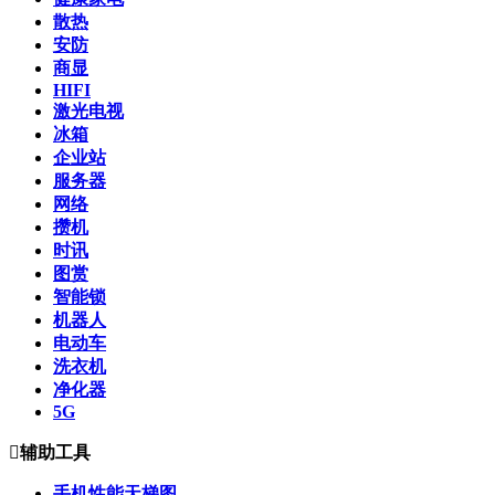
散热
安防
商显
HIFI
激光电视
冰箱
企业站
服务器
网络
攒机
时讯
图赏
智能锁
机器人
电动车
洗衣机
净化器
5G

辅助工具
手机性能天梯图