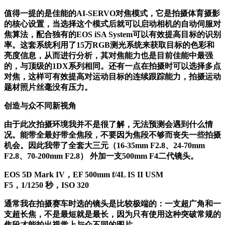
值得一提的是佳能的AI-SERVO对焦模式，它是拍摄体育摄影
的核心设置，当选择这个模式后就可以启动相机的自动伺服对
焦算法，配合独有的EOS iSA System可以有效提高目标的识别
率。这套系统利用了15万RGB测光系统来获取目标的色彩和
亮度信息，从而进行分析，其对焦能力也是目前佳能中最强
的，与顶级的1DX系列相同。还有一点在拍摄时可以选择多点
对焦，这样可有效提高对运动目标的连续跟踪能力，拍摄运动
题材照片丝毫没有压力。
创造与众不同新视角
由于此次拍摄环境我并不是很了解，无法预测会遇到什么情
况。能带全最好带全焦段，不要因为焦段不够而丧失一些拍摄
机会。因此我带了全套大三元（16-35mm F2.8、24-70mm
F2.8、70-200mm F2.8） 外加一支500mm F4二代镜头。
EOS 5D Mark IV，EF 500mm f/4L IS II USM
F5，1/1250 秒，ISO 320
通常我在拍摄赛车时选的镜头是比较极端的：一支超广角和一
支超长焦，不是最短就是最长，因为只有使用这种突破常规的
焦段才能拍出视觉上与众不同的图片。