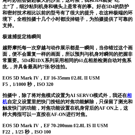
尾时必然会扬起极大的沙尘，这时候，我和5D4就要“吃
土”了，细沙粘到机身和镜头上是常有的事。好在5D4的防护
和密封技术相比以前的型号有了很大的提升，在这种极端的环
境下，全程拍摄十几个小时都没掉链子，为拍摄提供了可靠的
支持。
极速捕捉定格瞬间
越野摩托每一次穿越与动作展示都是一瞬间，当你错过这个画
面，便不会重复一样的画面，所以预判与机身对瞬间的把握非
常重要。5D4和1DX系列采用相同的61点相差检测自动对焦系
统,，并具备最高约7张/秒连拍。
EOS 5D Mark IV，EF 16-35mm f/2.8L II USM
F5，1/1000 秒，ISO 320
拍摄中，除了将对焦模式设置为AI SERVO模式外，我还在
相
机
自定义设置里把快门按钮的对焦功能解除，只保留了测光和
触发快门的功能，对焦功能设置在机身背后的AF ON上，这
样大拇指可以一直按在AF-ON进行对焦。
EOS 5D Mark IV，EF 70-200mm f/2.8L IS II USM
F22，1/25 秒，ISO 100