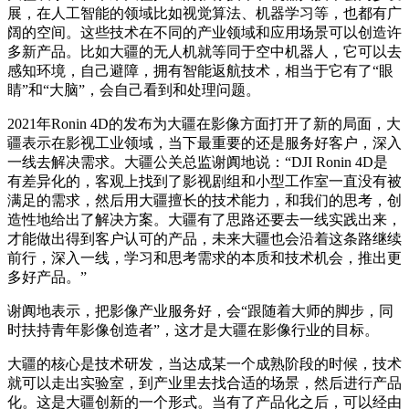
展，在人工智能的领域比如视觉算法、机器学习等，也都有广
阔的空间。这些技术在不同的产业领域和应用场景可以创造许
多新产品。比如大疆的无人机就等同于空中机器人，它可以去
感知环境，自己避障，拥有智能返航技术，相当于它有了“眼
睛”和“大脑”，会自己看到和处理问题。
2021年Ronin 4D的发布为大疆在影像方面打开了新的局面，大
疆表示在影视工业领域，当下最重要的还是服务好客户，深入
一线去解决需求。大疆公关总监谢阗地说：“DJI Ronin 4D是
有差异化的，客观上找到了影视剧组和小型工作室一直没有被
满足的需求，然后用大疆擅长的技术能力，和我们的思考，创
造性地给出了解决方案。大疆有了思路还要去一线实践出来，
才能做出得到客户认可的产品，未来大疆也会沿着这条路继续
前行，深入一线，学习和思考需求的本质和技术机会，推出更
多好产品。”
谢阗地表示，把影像产业服务好，会“跟随着大师的脚步，同
时扶持青年影像创造者”，这才是大疆在影像行业的目标。
大疆的核心是技术研发，当达成某一个成熟阶段的时候，技术
就可以走出实验室，到产业里去找合适的场景，然后进行产品
化。这是大疆创新的一个形式。当有了产品化之后，可以经由