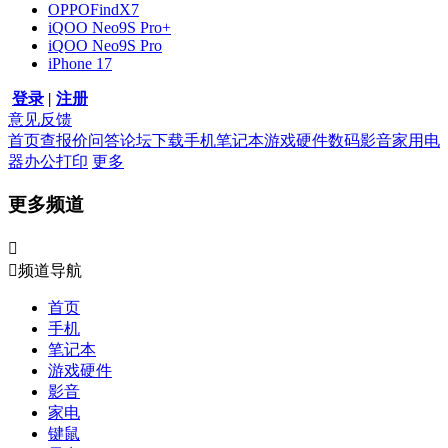
OPPOFindX7
iQOO Neo9S Pro+
iQOO Neo9S Pro
iPhone 17
登录
|
注册
意见反馈
首页
查报价
问答
论坛
下载
手机
笔记本
游戏硬件
数码影音
家用电
器
办公打印
更多
更多频道


频道导航
首页
手机
笔记本
游戏硬件
影音
家电
键鼠