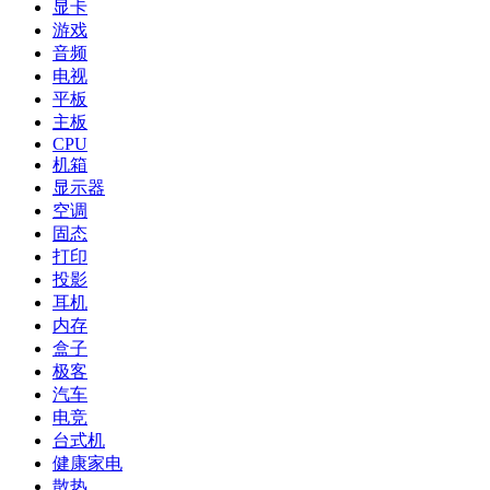
显卡
游戏
音频
电视
平板
主板
CPU
机箱
显示器
空调
固态
打印
投影
耳机
内存
盒子
极客
汽车
电竞
台式机
健康家电
散热