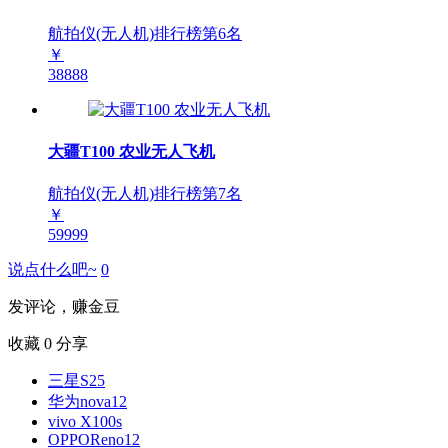
航拍仪(无人机)排行榜第
6
名
￥
38888
大疆T100 农业无人飞机
航拍仪(无人机)排行榜第
7
名
￥
59999
说点什么吧~
0
发评论，赚金豆
收藏
0
分享
三星S25
华为nova12
vivo X100s
OPPOReno12