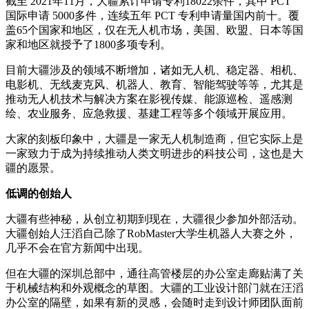
截至 2021年11月，大疆累计申请专利18022余件，其中 PCT
国际申请 5000多件，连续五年 PCT 专利申请量国内前十。覆
盖65个国家和地区，仅在无人机市场，美国、欧盟、日本等国
家和地区就授予了1800多项专利。
目前大疆涉及的领域不断增加，诸如无人机、稳定器、相机、
电影机、无线麦克风、机器人、教育、智能驾驶等等，尤其是
推动无人机技术与解决方案在影视传媒、能源巡检、遥感测
绘、农业服务、应急救援、基建工程等多个领域开展应用。
大家的刻板印象中，大疆是一家无人机制造商，但它实际上是
一家致力于成为持续推动人类文明进步的科技公司，这也是大
疆的愿景。
低调的创始人
大疆有些神秘，从创立初期到现在，大疆很少参加外部活动。
大疆创始人汪滔自己除了RobMaster大学生机器人大赛之外，
几乎不会在官方新闻中出现。
但在大疆的深圳总部中，通往高管楼层的办公室走廊贴满了关
于机械结构和外观概念的草图。大疆的工业设计部门就在汪滔
办公室的隔壁，如果有新的灵感，会随时走到设计师团队面前