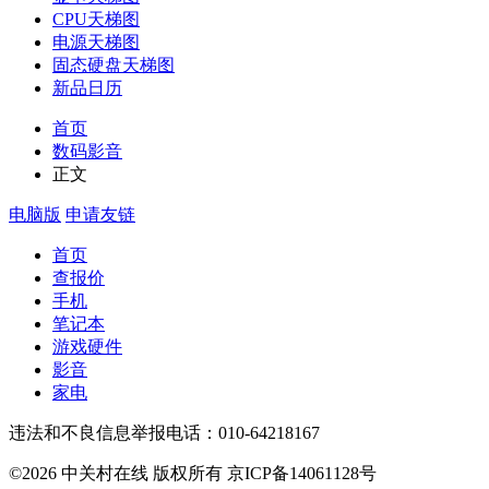
CPU天梯图
电源天梯图
固态硬盘天梯图
新品日历
首页
数码影音
正文
电脑版
申请友链
首页
查报价
手机
笔记本
游戏硬件
影音
家电
违法和不良信息举报电话：010-64218167
©2026 中关村在线 版权所有 京ICP备14061128号