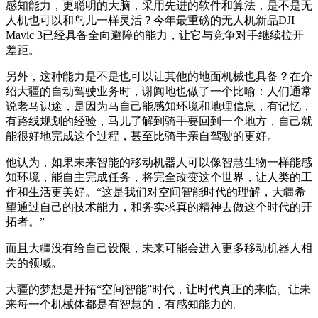
感知能力，更聪明的大脑，采用先进的软件和算法，是不是无
人机也可以和鸟儿一样灵活？今年最重磅的无人机新品DJI
Mavic 3已经具备全向避障的能力，让它与竞争对手继续拉开
差距。
另外，这种能力是不是也可以让其他的地面机械也具备？在介
绍大疆的自动驾驶业务时，谢阗地也做了一个比喻：人们通常
说老马识途，是因为马自己能感知环境和地理信息，有记忆，
有路线规划的经验，马儿了解到骑手要回到一个地方，自己就
能很好地完成这个过程，甚至比骑手亲自驾驶的更好。
他认为，如果未来智能的移动机器人可以像智慧生物一样能感
知环境，能自主完成任务，将完全改变这个世界，让人类的工
作和生活更美好。“这是我们对空间智能时代的理解，大疆希
望通过自己的技术能力，和务实求真的精神去做这个时代的开
拓者。”
而且大疆没有给自己设限，未来可能会进入更多移动机器人相
关的领域。
大疆的梦想是开拓“空间智能”时代，让时代真正的来临。让未
来每一个机械体都是有智慧的，有感知能力的。