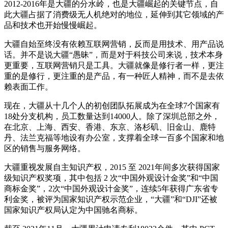
2012-2016年是大疆的分水岭，也是大疆崛起的关键节点，自
此大疆占据了消费级无人机绝对的地位，延伸到其它领域的产
品和技术也开始慢慢崛起。
大疆自始至终没有依赖互联网营销，反而是用技术、用产品说
话。并不是说大疆“愚昧”，而是对于科技公司来说，技术本身
更重要，互联网营销只是工具。大疆就像是修行者一样，更注
重的是修行，更注重的是产品，有一种匠人精神，而不是去依
赖表面工作。
现在，大疆从十几个人的初创团队拓展成为在全球7个国家有
18处分支机构，员工数量达到14000人。除了深圳总部之外，
在北京、上海、西安、香港、东京、洛杉矶、旧金山、鹿特
丹、法兰克福等地设有办公室，支撑着全球一百多个国家和地
区的销售与服务网络。
大疆重视发展自主知识产权，2015 至 2021年间多次获得国家
级知识产权奖项，其中包括 2 次“中国外观设计金奖”和“中国
商标金奖”，2次“中国外观设计金奖”，连续5年获得广东省专
利金奖，被评为国家知识产权示范企业，“大疆”和“DJI”还被
国家知识产权局认定为中国驰名商标。