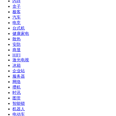
内存
盒子
极客
汽车
电竞
台式机
健康家电
散热
安防
商显
HIFI
激光电视
冰箱
企业站
服务器
网络
攒机
时讯
图赏
智能锁
机器人
电动车