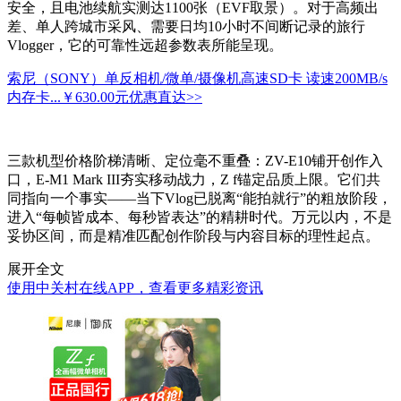
安全，且电池续航实测达1100张（EVF取景）。对于高频出
差、单人跨城市采风、需要日均10小时不间断记录的旅行
Vlogger，它的可靠性远超参数表所能呈现。
索尼（SONY）单反相机/微单/摄像机高速SD卡 读速200MB/s
内存卡...
￥630.00元
优惠直达>>
三款机型价格阶梯清晰、定位毫不重叠：ZV-E10铺开创作入
口，E-M1 Mark III夯实移动战力，Z f锚定品质上限。它们共
同指向一个事实——当下Vlog已脱离“能拍就行”的粗放阶段，
进入“每帧皆成本、每秒皆表达”的精耕时代。万元以内，不是
妥协区间，而是精准匹配创作阶段与内容目标的理性起点。
展开全文
使用中关村在线APP，查看更多精彩资讯