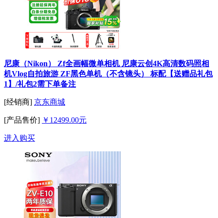
尼康（Nikon） Zf全画幅微单相机 尼康云创4K高清数码照相
机Vlog自拍旅游 ZF黑色单机（不含镜头） 标配【送赠品礼包
1】/礼包2需下单备注
[经销商]
京东商城
[产品售价]
￥12499.00元
进入购买