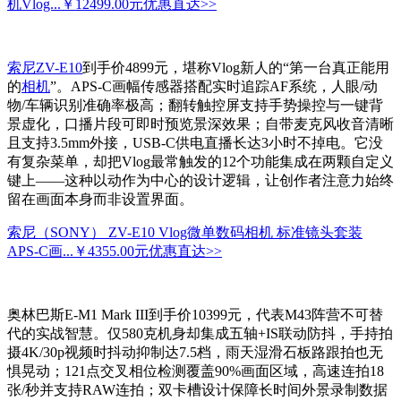
机Vlog...
￥12499.00元
优惠直达>>
索尼ZV-E10
到手价4899元，堪称Vlog新人的“第一台真正能用
的
相机
”。APS-C画幅传感器搭配实时追踪AF系统，人眼/动
物/车辆识别准确率极高；翻转触控屏支持手势操控与一键背
景虚化，口播片段可即时预览景深效果；自带麦克风收音清晰
且支持3.5mm外接，USB-C供电直播长达3小时不掉电。它没
有复杂菜单，却把Vlog最常触发的12个功能集成在两颗自定义
键上——这种以动作为中心的设计逻辑，让创作者注意力始终
留在画面本身而非设置界面。
索尼（SONY） ZV-E10 Vlog微单数码相机 标准镜头套装
APS-C画...
￥4355.00元
优惠直达>>
奥林巴斯E-M1 Mark III到手价10399元，代表M43阵营不可替
代的实战智慧。仅580克机身却集成五轴+IS联动防抖，手持拍
摄4K/30p视频时抖动抑制达7.5档，雨天湿滑石板路跟拍也无
惧晃动；121点交叉相位检测覆盖90%画面区域，高速连拍18
张/秒并支持RAW连拍；双卡槽设计保障长时间外景录制数据