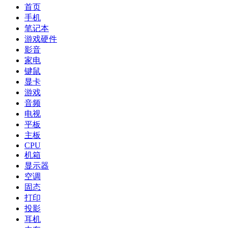
首页
手机
笔记本
游戏硬件
影音
家电
键鼠
显卡
游戏
音频
电视
平板
主板
CPU
机箱
显示器
空调
固态
打印
投影
耳机