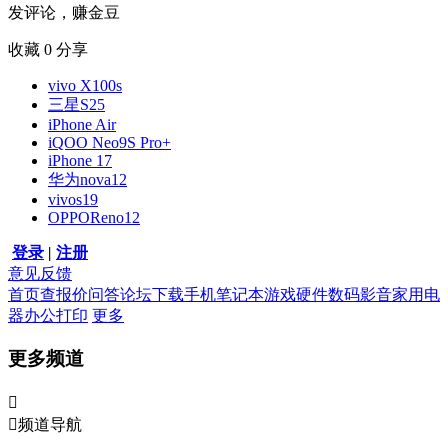
发评论，赚金豆
收藏
0
分享
vivo X100s
三星S25
iPhone Air
iQOO Neo9S Pro+
iPhone 17
华为nova12
vivos19
OPPOReno12
登录
|
注册
意见反馈
首页
查报价
问答
论坛
下载
手机
笔记本
游戏硬件
数码影音
家用电
器
办公打印
更多
更多频道


频道导航