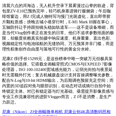
清晨六点的洱海边，无人机升空录下晨雾漫过山脊的轨迹，背
包里ZV-E10已预热完毕，轻巧机身塞进骑行服侧袋；午后咖
啡馆窗边，用Z f完成人物特写与慢门光斑虚化，直出即带胶
片颗粒质感；傍晚古城小巷穿行时，E-M1 Mark III握在掌心，
五轴防抖让手持跟拍镜头稳如轨道车——这不是设备堆砌，而
是当代Vlog创作者正在发生的日常。他们不追求参数纸面的极
限，却极度依赖真实拍摄中响应速度、机身重量、直出色彩、
视频稳定性与电池续航的无缝协同。万元预算并非门槛，而是
理性权衡创作自由度与落地可行性的黄金分水岭。
尼康Z f到手价15299元，是这份榜单中唯一突破万元但极具策
略价值的选择。它搭载全画幅背照式CMOS与EXPEED 7影像
处理器，ISO 100-102400宽域感光能力，让弱光街拍与夜景延
时无需额外打光；复古机械拨盘设计支持盲操调整曝光参数，
配合N-Log与10-bit HDMI输出，为后期调色预留充足空间；而
内置的3D追踪对焦与眼部识别，在动态对话或骑行自拍中始
终锁定主体。对已有稳定器与灯光基础、亟需提升影像质感与
专业工作流兼容性的进阶Vlogger而言，Z f不是消费，是生产
力跃迁。
尼康（Nikon） Zf全画幅微单相机 尼康云创4K高清数码照相