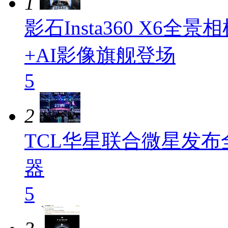
1
影石Insta360 X6
+AI影像旗舰登场
5
2
TCL华星联合微星发布
器
5