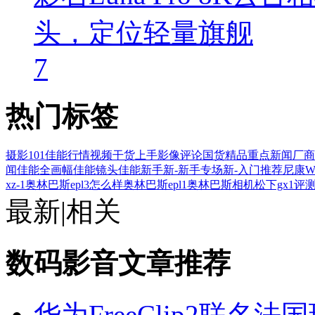
头，定位轻量旗舰
7
热门标签
摄影101
佳能行情
视频
干货
上手
影像评论
国货精品
重点新闻
厂商
闻
佳能全画幅
佳能镜头
佳能新手
新-新手专场
新-入门推荐
尼康W
xz-1
奥林巴斯epl3怎么样
奥林巴斯epl1
奥林巴斯相机
松下gx1评
最新
|
相关
数码影音文章推荐
华为FreeClip2联