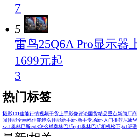
7
5
雷鸟25Q6A Pro显示器上
1699元起
3
热门标签
摄影101
佳能行情
视频
干货
上手
影像评论
国货精品
重点新闻
厂商
闻
佳能全画幅
佳能镜头
佳能新手
新-新手专场
新-入门推荐
尼康W
xz-1
奥林巴斯epl3怎么样
奥林巴斯epl1
奥林巴斯相机
松下gx1评