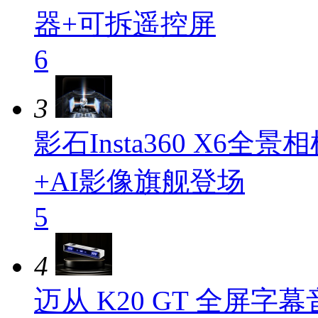
器+可拆遥控屏
6
3
影石Insta360 X6
+AI影像旗舰登场
5
4
迈从 K20 GT 全屏