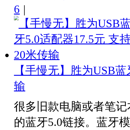
6
|
【手慢无】胜为USB蓝牙5
输
很多旧款电脑或者笔记
的蓝牙5.0链接。蓝牙