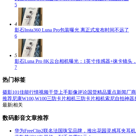
5
4
影石Insta360 Luna Pro包装曝光 离正式发布时间不远了
6
5
影石Luna Pro 8K云台相机曝光：1英寸传感器+徕卡镜
7
热门标签
摄影101
佳能行情
视频
干货
上手
影像评论
国货精品
重点新闻
厂商
推荐
尼康W100,W100三防卡片相机
三防卡片相机
索尼自拍神器
最新
|
相关
数码影音文章推荐
华为FreeClip2联名法国珠宝品牌，推出花园灵感耳夹耳