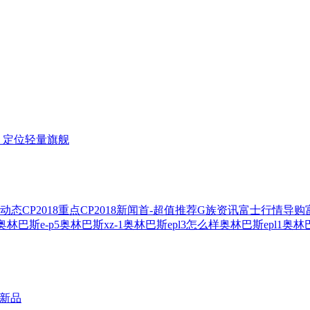
头，定位轻量旗舰
动态
CP2018重点
CP2018新闻
首-超值推荐
G族资讯
富士行情导购
奥林巴斯e-p5
奥林巴斯xz-1
奥林巴斯epl3怎么样
奥林巴斯epl1
奥林
机新品