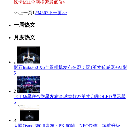
徕卡M11全网搜索最低价>
<<上一页
1
2
3
4
5
6
7
下一页>>
一周热文
月度热文
1
影石Insta360 X6全景相机发布在即：双1英寸传感器+A
5
2
TCL华星联合微星发布全球首款27英寸印刷OLED显示器
5
3
大疆Osmo 360 II发布：8K 60帧、NFC快连、续航升级