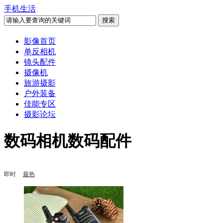
手机生活
影像首页
单反相机
镜头配件
摄像机
旅游摄影
户外装备
佳能专区
摄影论坛
数码相机数码配件
即时
最热