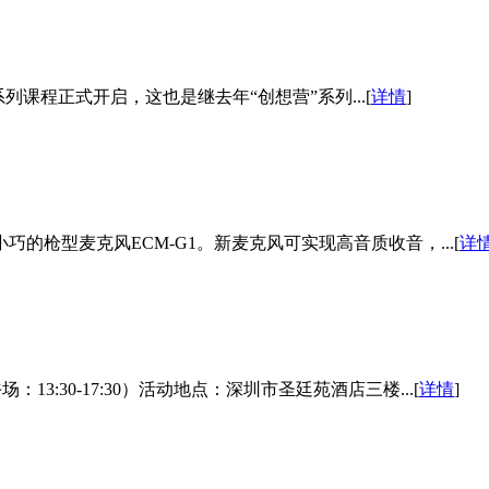
创想营”系列课程正式开启，这也是继去年“创想营”系列...[
详情
]
巧的枪型麦克风ECM-G1。新麦克风可实现高音质收音，...[
详
下午场：13:30-17:30）活动地点：深圳市圣廷苑酒店三楼...[
详情
]