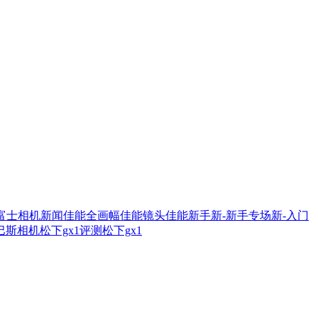
富士相机新闻
佳能全画幅
佳能镜头
佳能新手
新-新手专场
新-入门
巴斯相机
松下gx1评测
松下gx1