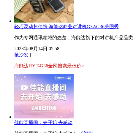
轻巧灵动超便携 海能达商业对讲机G32/G36美图秀
作为专网通讯领域的翘楚，海能达旗下的对讲机产品品类丰
2023年08月14日 05:58
抢沙发
|
海能达HYT-G36全网搜索最低价>
佳能直播间：去开始 去感动