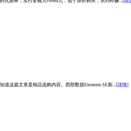
5的优惠券，实付金额为16984元，低于原价购买，买到即赚...[
详
文章是精品选购内容。西部数据Elements SE新...[
详情
]