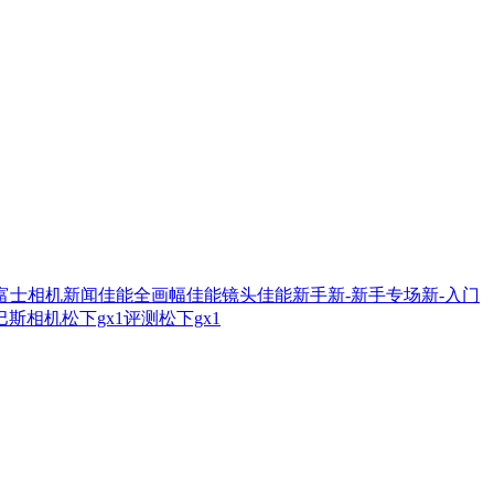
富士相机新闻
佳能全画幅
佳能镜头
佳能新手
新-新手专场
新-入门
巴斯相机
松下gx1评测
松下gx1