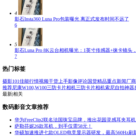
4
影石Insta360 Luna Pro包装曝光 离正式发布时间不远了
6
5
影石Luna Pro 8K云台相机曝光：1英寸传感器+徕卡镜
7
热门标签
摄影101
佳能行情
视频
干货
上手
影像评论
国货精品
重点新闻
厂商
推荐
尼康W100,W100三防卡片相机
三防卡片相机
索尼自拍神器
最新
|
相关
数码影音文章推荐
华为FreeClip2联名法国珠宝品牌，推出花园灵感耳夹耳
萨勒芬妮26款耳机，到手仅需58元！
华硕加速推进七款OLED电竞显示器研发，最高560Hz