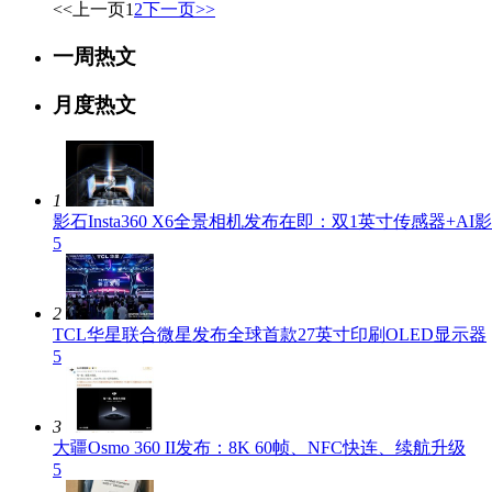
<<上一页
1
2
下一页>>
一周热文
月度热文
1
影石Insta360 X6全景相机发布在即：双1英寸传感器+A
5
2
TCL华星联合微星发布全球首款27英寸印刷OLED显示器
5
3
大疆Osmo 360 II发布：8K 60帧、NFC快连、续航升级
5