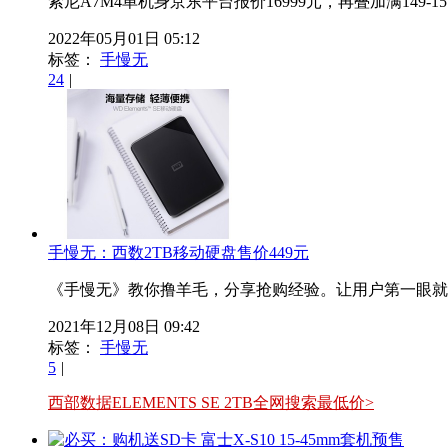
索尼A7M4单机身京东平台报价16999元，再叠加满149-1
2022年05月01日 05:12
标签：
手慢无
24
|
手慢无：西数2TB移动硬盘售价449元
《手慢无》教你撸羊毛，分享抢购经验。让用户第一眼就知道这篇
2021年12月08日 09:42
标签：
手慢无
5
|
西部数据ELEMENTS SE 2TB全网搜索最低价>