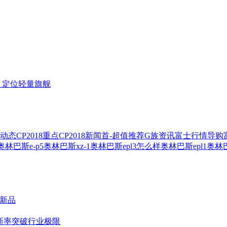
头，定位轻量旗舰
动态
CP2018重点
CP2018新闻
首-超值推荐
G族资讯
富士行情导购
奥林巴斯e-p5
奥林巴斯xz-1
奥林巴斯epl3怎么样
奥林巴斯epl1
奥林
机新品
刷新率突破行业极限