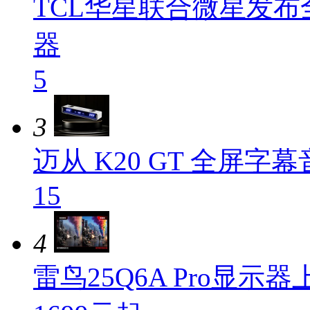
TCL华星联合微星发布
器
5
3
迈从 K20 GT 全屏
15
4
雷鸟25Q6A Pro显示器上