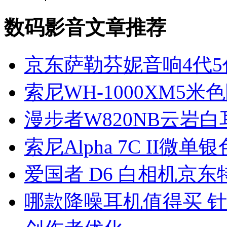
数码影音文章推荐
京东萨勒芬妮音响4代5
索尼WH-1000XM5米
漫步者W820NB云岩白
索尼Alpha 7C II
爱国者 D6 白相机京东特
哪款降噪耳机值得买 