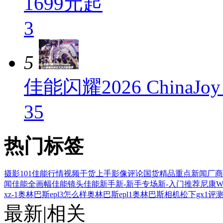
1699元起
3
5
佳能闪耀2026 Chin
35
热门标签
摄影101
佳能行情
视频
干货
上手
影像评论
国货精品
重点新闻
厂商
闻
佳能全画幅
佳能镜头
佳能新手
新-新手专场
新-入门推荐
尼康W
xz-1
奥林巴斯epl3怎么样
奥林巴斯epl1
奥林巴斯相机
松下gx1评
最新
|
相关