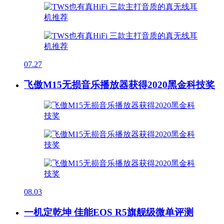
07.27
飞傲M15无损音乐播放器获得2020黑金科技奖
08.03
一机定乾坤 佳能EOS R5旗舰级微单评测