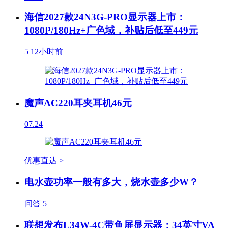
海信2027款24N3G-PRO显示器上市：
1080P/180Hz+广色域，补贴后低至449元
5
12小时前
魔声AC220耳夹耳机46元
07.24
优惠直达 >
电水壶功率一般有多大，烧水壶多少W？
问答
5
联想发布L34W-4C带鱼屏显示器：34英寸VA