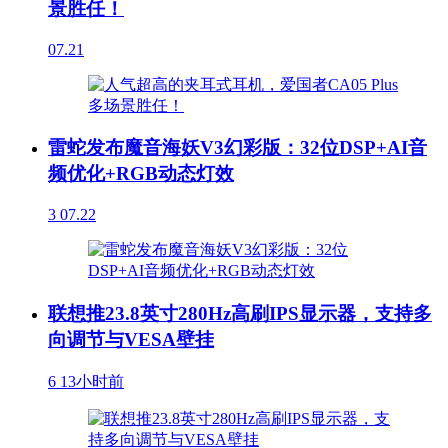
景胜任！
07.21
雷蛇发布魔音海妖V3幻彩版：32位DSP+AI音
频优化+RGB动态灯效
3
07.22
联想推23.8英寸280Hz高刷IPS显示器，支持多
向调节与VESA壁挂
6
13小时前