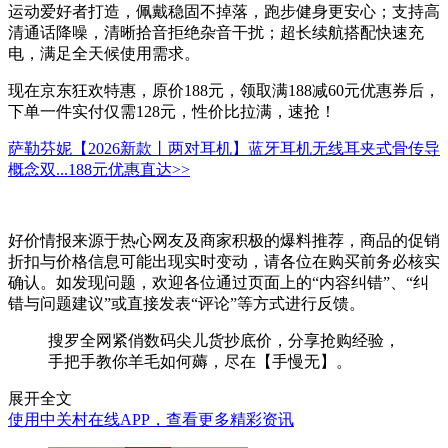
运动爱好者打造，佩戴稳固不掉落，跑步健身更安心；支持高
清通话降噪，清晰拾音拒绝杂音干扰；超长续航搭配快速充
电，满足全天候使用需求。
现在京东狂欢特惠，原价188元，领取满188减60元优惠券后，
下单一件实付仅需128元，性价比拉满，速抢！
萨勒芬妮【2026新款丨两对耳机】蓝牙耳机无线耳夹式骨传导
概念双...
188元
优惠直达>>
好价情报来源于热心网友及商家积极的爆料推荐，商品的促销
折扣与价格信息可能出现实时变动，请各位在购买前务必核实
确认。如发现问题，欢迎各位通过页面上的“内容纠错”、“纠
错与问题建议”或直接发表“评论”等方式进行反馈。
搜罗全网紧俏数码尖儿货抄底价，分享抢购经验，
手把手教你羊毛如何薅，尽在【手慢无】。
展开全文
使用中关村在线APP，查看更多精彩资讯