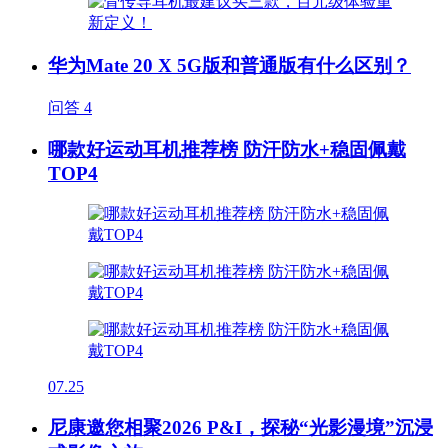
华为Mate 20 X 5G版和普通版有什么区别？
问答
4
哪款好运动耳机推荐榜 防汗防水+稳固佩戴
TOP4
07.25
尼康邀您相聚2026 P&I，探秘“光影漫境”沉浸