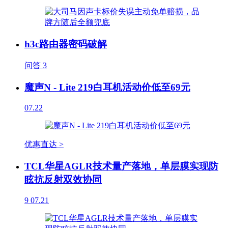
h3c路由器密码破解
问答
3
魔声N - Lite 219白耳机活动价低至69元
07.22
优惠直达 >
TCL华星AGLR技术量产落地，单层膜实现防
眩抗反射双效协同
9
07.21