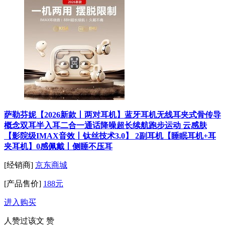
萨勒芬妮【2026新款丨两对耳机】蓝牙耳机无线耳夹式骨传导
概念双耳半入耳二合一通话降噪超长续航跑步运动 云感肤
【影院级IMAX音效丨钛丝技术3.0】 2副耳机【睡眠耳机+耳
夹耳机】0感佩戴丨侧睡不压耳
[经销商]
京东商城
[产品售价]
188元
进入购买
人赞过该文
赞