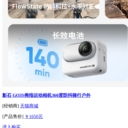
影石 GO3S拇指运动相机360度防抖骑行户外
[经销商]
天猫商城
[产品售价]
￥1650元
进入购买