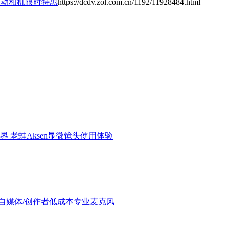
运动相机限时特惠
https://dcdv.zol.com.cn/1192/11928484.html
界 老蛙Aksen显微镜头使用体验
验：进阶自媒体/创作者低成本专业麦克风