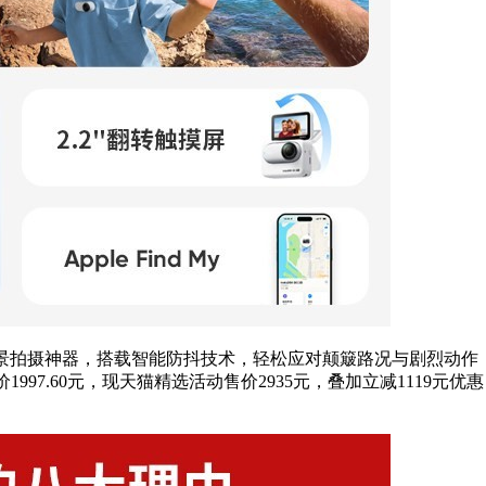
全景拍摄神器，搭载智能防抖技术，轻松应对颠簸路况与剧烈动
997.60元，现天猫精选活动售价2935元，叠加立减1119元